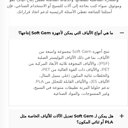
وموثوق. سواء كنت بحاجة إلى آلات للنسيج أو الاستخدام الصناعي، فإن
أسئلتنا الشائعة تغطي الأسئلة الرئيسية لدعم اتخاذ قراراتك.
ما هي أنواع الألياف التي يمكن لأجهزة Soft Gem إنتاجها؟
تنتج أجهزة Soft Gem مجموعة واسعة من
الألياف، بما في ذلك الألياف البوليستر الصلبة
(PSF)، والألياف المجوفة ثلاثية الأبعاد المركبة من
PET، والألياف ذات القوة العالية من PET،
والخلطات ثنائية المكون (على سبيل المثال،
الألياف ES)، والألياف القابلة للتحلل من PLA.
تدعم حلولنا المرنة تطبيقات متنوعة في النسيج،
وغير المنسوجات، والمواد الصناعية.
هل يمكن لـ Soft Gem تعديل الآلات للألياف الخاصة مثل
PLA أو ثنائي المكون؟