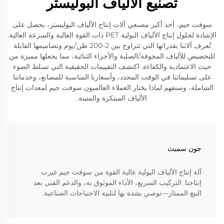
تصنيع الألياف البوليستر
سوفت جيم، أحد أكبر مصنعي آلات إنتاج الألياف البوليستر، يحصل على
الإشادة لحلول إنتاج الألياف البولية PET ذات القوة العالية والسرعة العالية.
تُعرف آلاتنا بقدراتها التي تتراوح بين 2-200 طن/يوم وتصاميمها القابلة
للتخصيص للألياف المجوفة/الصلبة والأجزاء الثنائية، مما يجعلها مميزة من
حيث الاعتمادية والكفاءة. اكتشف التقييمات الحقيقية التي تسلط الضوء
على تسليماتنا في الوقت المحدد، وأسعارنا المناسبة للمصانع، وخدماتنا
الشاملة، وستفهم لماذا يختار العملاء العالميون سوفت جيم لمعدات إنتاج
الألياف المبتكرة والمتينة.
جون سميث
آلة إنتاج الألياف البولية عالية القوة من سوفت جيم غيرت
إنتاجنا. التركيب السريع، الأداء الموثوق به، والدعم الفني بعد
البيع الممتاز—نوصي بشدة بها لتلبية الاحتياجات الصناعية.