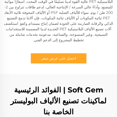
البلاستيكية PET عالية القوة لدينا تسليمًا في الوقت المحدد، أسعارًا مواتية
للمصنع، وأداءً عالي السرعة / الإنتاجية العالي، لدعم طاقات تتراوح بين 2-
200 طن / يوم. سواء للألياف الصلبة PSF أو الألياف المجوفة ثلاثية الأبعاد
PET ثنائية المكونات أو الألياف ثنائية المكونات، فإن آلاتنا تدمج التصنيع
الذكي والرقابة الصارمة على الجودة لضمان إنتاج مستدام وكفؤ. استكشف
آلات تصنيع الألياف البلاستيكية PET الجديدة لدينا المصممة للاستخدامات
النسيجية، وغير المنسوجة، والصناعية، مدعومة بخدمات شاملة من
تخطيط المشروع إلى الدعم الفني.
احصل على عرض سعر
Soft Gem | الفوائد الرئيسية
لماكينات تصنيع الألياف البوليستر
الخاصة بنا