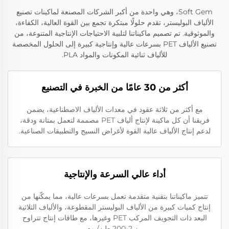
Soft Gem، وهي واحدة من أكبر الشركات المصنعة لماكينات تصنيع
الألياف البوليستر، تقدم حلولًا مبتكرة تجمع بين القوة العالية، الكفاءة،
والموثوقية. تم تصميم ماكيناتنا لتلبية الاحتياجات الإنتاجية المتنوعة، من
تصنيع الألياف PET بسرعات عالية وإنتاجية كبيرة إلى الحلول المخصصة
للألياف ثنائية المكونات والمواد PLA.
أكثر من 30 عامًا من الخبرة في التصنيع
مع أكثر من ثلاثة عقود في معدات الألياف الاصطناعية، يضمن
فريقنا أن كل ماكينة لإنتاج ألياف PET مصممة لتعمل بمتانة ودقة،
لدعم إنتاج الألياف عالية القوة لأغراض النسيج والتطبيقات الصناعية.
أداء عالي السرعة والإنتاجية
تتميز ماكيناتنا بتقنية متقدمة تعمل بسرعات عالية، مما يمكّنها من
إنتاج كميات كبيرة من الألياف البوليستر المقطوعة، والألياف الثلاثية
البعد ذات التجويف المركب PET وغيرها، مع طاقات إنتاج تتراوح
بين 2-200 طن/يوم.