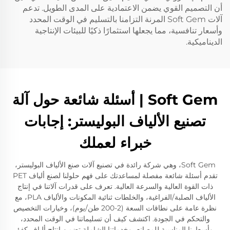
أن التصميم القوي يضمن الاعتمادية على المدى الطويل. تدعم
آلات Soft Gem المرنة التزامنا بالتسليم في الوقت المحدد
وأسعار تنافسية، مما يجعلها استثمارًا ذكيًا للبيئات الإنتاجية
الديناميكية.
Soft Gem | أسئلة شائعة حول آلة
تصنيع الألياف البوليستر: إجابات
خبراء لعملك
Soft Gem، وهي شركة رائدة في تصنيع آلات صنع الألياف البوليستر،
تقدم أسئلة شائعة مفصلة لمساعدتك على فهم حلولنا لصنع ألياف PET
ذات القوة العالية والسرعة العالية. تعرف على قدرات آلاتنا في إنتاج
الألياف الصلبة/الفراغية، والخلطات ثنائية المكونات والألياف PLA، مع
نظرة عامة على نطاقات السعة (2-200 طن/يوم)، وخيارات التخصيص
والتحكم في الجودة. اكتشف كيف أن تسليماتنا في الوقت المحدد،
وأسعارنا المناسبة للمصانع، وخدماتنا الشاملة تضمن إنتاج ألياف كفؤ