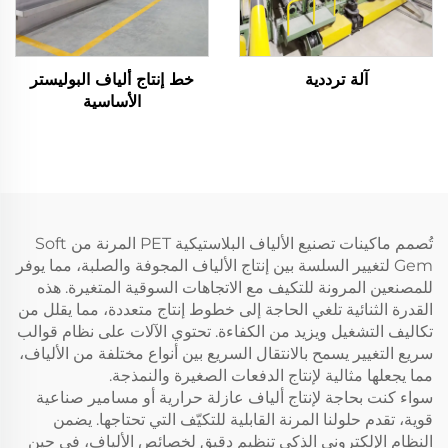
آلة ترددية
خط إنتاج ألياف البوليستر
الأساسية
تُصمم ماكينات تصنيع الألياف البلاستيكية PET المرنة من Soft
Gem لتغيير السلسة بين إنتاج الألياف المجوفة والصلبة، مما يوفر
للمصنعين المرونة للتكيف مع الاتجاهات السوقية المتغيرة. هذه
القدرة الثنائية تلغي الحاجة إلى خطوط إنتاج متعددة، مما يقلل من
تكاليف التشغيل ويزيد من الكفاءة. تحتوي الآلات على نظام قوالب
سريع التغيير يسمح بالانتقال السريع بين أنواع مختلفة من الألياف،
مما يجعلها مثالية لإنتاج الدفعات الصغيرة والنمذجة.
سواء كنت بحاجة لإنتاج ألياف عازلة حرارية أو مسامير صناعية
قوية، تقدم حلولنا المرنة القابلية للتكيّف التي تحتاجها. يضمن
النظام الإلكتروني الذكي تنظيم دقيق لخصائص الألياف، في حين