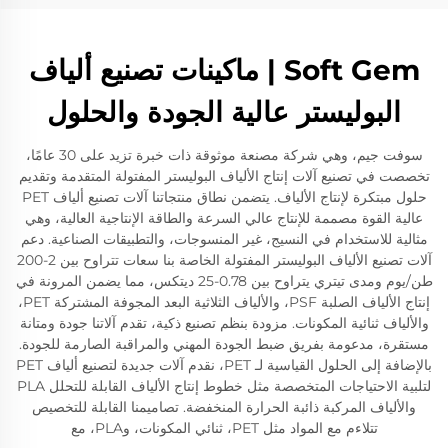
Soft Gem | ماكينات تصنيع ألياف
البوليستر عالية الجودة والحلول
سوفت جيم، وهي شركة مصنعة موثوقة ذات خبرة تزيد على 30 عامًا،
تخصصت في تصنيع آلات إنتاج الألياف البوليستر المفتولة المتقدمة وتقديم
حلول مبتكرة لإنتاج الألياف. يتضمن نطاق منتجاتنا آلات تصنيع ألياف PET
عالية القوة مصممة للإنتاج عالي السرعة والطاقة الإنتاجية العالية، وهي
مثالية للاستخدام في النسيج، غير المنسوجات، والتطبيقات الصناعية. دعم
آلات تصنيع الألياف البوليستر المفتولة الخاصة بنا سعات تتراوح بين 2-200
طن/يوم ومدى تيتري يتراوح بين 0.78-25 ديتكس، مما يضمن المرونة في
إنتاج الألياف الصلبة PSF، والألياف الثلاثية البعد المجوفة المشتركة PET،
والألياف ثنائية المكونات. مزودة بنظم تصنيع ذكية، تقدم آلاتنا جودة ومتانة
مستقرة، مدعومة بفريق ضبط الجودة المهني والمراقبة الصارمة للجودة.
بالإضافة إلى الحلول القياسية لـ PET، نقدم آلات جديدة لتصنيع ألياف PET
لتلبية الاحتياجات المتخصصة مثل خطوط إنتاج الألياف القابلة للتحلل PLA
والألياف المركبة ذائبة الحرارة المنخفضة. تصاميمنا القابلة للتخصيص
تتلاءم مع المواد مثل PET، ثنائي المكونات، وPLA، مع