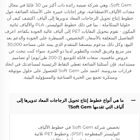
Soft Gem، وهي شركة صينية رائدة ذات أكثر من 30 عامًا في مجال
معدات الألياف الاصطناعية، توفر إجابات خبيرة على الأسئلة الشائعة حول
خطوط إنتاج تحويل الزجاجات المعاد تدويرها إلى ألياف. اكتشف كيف أن
حلولنا المتكاملة - بما في ذلك خطوط البوليستر، PLA والألياف ثنائية
المكون - تقوم بتحويل النفايات PET إلى ألياف عالية الجودة بكفاءة. اعرف
التفاصيل المتعلقة بالأسعار، التخصيص، السيطرة على الجودة والدعم بعد
البيع، وكل ذلك مدعوم بمصنعنا المتقدم الذي يمتد على مساحة 30,000
متر مربع وفريق البحث والتطوير لدينا ذو الخبرة. سواء كنت تبحث عن
عروض تنافسية، سعات قابلة للتوسع (2-200 طن/يوم) أو تصاميم
مستدامة، فإن أسئلتنا الشائعة تغطي النقاط الرئيسية لمساعدتك في اتخاذ
قرارات مدروسة. اعتمد على Soft Gem للحصول على حلول موثوقة
ومبتكرة تجمع بين الخبرة الصناعية والمسؤولية البيئية.
ما هي أنواع خطوط إنتاج تحويل الزجاجات المعاد تدويرها إلى
ألياف التي تقدمها Soft Gem؟
تخصص شركة Soft Gem في خطوط الألياف
البوليستر المقطوعة (PSF)، وخطوط PET ثلاثية