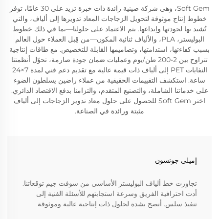
Soft Gem، وهي شركة صينية رائدة ذات خبرة تزيد على 30 عامًا، توفر
خطوط إنتاج موثوقة لتحويل الزجاجات المعاد تدويرها إلى ألياف، والتي
تُشيد بها لجودتها وإبداعها. يتم الاعتماد على حلولنا—بما في ذلك خطوط
البوليستر، PLA، والألياف ثنائية المكون—من قِبل العملاء حول العالم
بسبب كفاءتها، استدامتها، وتصاميمها القابلة للتخصيص. مع طاقات إنتاجية
تتراوح بين 2-200 طن/يوم وعمليات ضمان جودة صارمة، تحوّل أنظمتنا
النفايات PET إلى ألياف ذات قيمة عالية مع تقديم دعم فني لمدة 7×24
ساعة. استكشف التقييمات الحقيقية من عملاء راضين يسلطون الضوء
على خدماتنا الشاملة، والتصنيع المتقدم، والتزامنا بدفع الاقتصاد الدائري.
اختر Soft Gem للحصول على حلول معاد تدوير الزجاجات إلى ألياف
مثبتة ورائدة في الصناعة.
إميلي جونسون
تجاوزت خط ألياف البوليستر الأساسي من سوفت جيم توقعاتنا.
أدت احترافية الفريق وسرعة استجابتهم للأسئلة الفنية إلى
تنفيذ سلس. أنصح بشدة لحلول ذات إنتاجية عالية وموثوقة