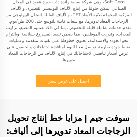
Soft Gem، وهي شركة صينية رائدة ذات خبرة عقود في المجال
الصناعي. تمكن حلولنا من إنتاج الألياف البوليستر القصيرة، والألياف
المركبة المجوفة ثلاثية الأبعاد PET، والألياف القابلة للتحلل البيولوجي من
الزجاجات المعاد تدويرها، مع سعات قابلة للتوسع حتى 200 طن/يوم.
نقدم خدمات شاملة قابلة للتخصيص، بما في ذلك تصميم المصنع، تركيب
المعدات، وتدريب الموظفين، مما يضمن تنفيذ المشروع بسلاسة. وبالتزام
نحو الجودة والاستدامة، تحتوي خطوطنا على تقنيات متقدمة وعمليات
ضبط جودة صارمة. تواصل معنا اليوم لمناقشة احتياجاتك والحصول على
عرض أسعار تنافسي لاحتياجاتك في إنتاج الألياف من الزجاجات المعاد
تدويرها.
احصل على عرض سعر
سوفت جيم | مزايا خط إنتاج تحويل
الزجاجات المعاد تدويرها إلى ألياف: