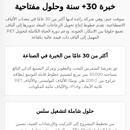
خبرة 30+ سنة وحلول مفتاحية
سوفت جيم، وهي شركة رائدة لديها أكثر من 30 عامًا في معدات الألياف
الاصطناعية، تقدم خطوط إنتاج تحويل الزجاجات المعاد تدويرها إلى ألياف.
تجمع حلولنا بين الابتكار، الجودة، ودعم دورة الحياة الكاملة لتحويل PET
المهمل إلى ألياف ذات قيمة عالية بكفاءة.
أكثر من 30 عامًا من الخبرة في الصناعة
ثق بفريقنا المتمرس للبحث والتطوير ومركز التصنيع الذكي البالغ
مساحته 30,000 متر مربع لتصميم خطوط قابلة للتوسع (بطاقة
تتراوح بين 2-200 طن يوميًا) للألياف البوليستر، والألياف PET
ثلاثية الأبعاد، وPLA، والألياف ثنائية المكونات.
حلول شاملة لتشغيل سلس
من تخطيط المشروع إلى التركيب والإرشادات الفنية، تضمن
خدماتنا الشاملة إعدادًا خاليًا من المتاعب. نحن نتعامل مع تصميم