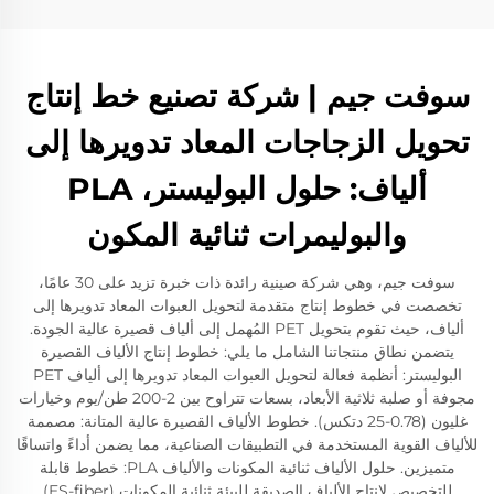
سوفت جيم | شركة تصنيع خط إنتاج
تحويل الزجاجات المعاد تدويرها إلى
ألياف: حلول البوليستر، PLA
والبوليمرات ثنائية المكون
سوفت جيم، وهي شركة صينية رائدة ذات خبرة تزيد على 30 عامًا،
تخصصت في خطوط إنتاج متقدمة لتحويل العبوات المعاد تدويرها إلى
ألياف، حيث تقوم بتحويل PET المُهمل إلى ألياف قصيرة عالية الجودة.
يتضمن نطاق منتجاتنا الشامل ما يلي: خطوط إنتاج الألياف القصيرة
البوليستر: أنظمة فعالة لتحويل العبوات المعاد تدويرها إلى ألياف PET
مجوفة أو صلبة ثلاثية الأبعاد، بسعات تتراوح بين 2-200 طن/يوم وخيارات
غليون (0.78-25 دتكس). خطوط الألياف القصيرة عالية المتانة: مصممة
للألياف القوية المستخدمة في التطبيقات الصناعية، مما يضمن أداءً واتساقًا
متميزين. حلول الألياف ثنائية المكونات والألياف PLA: خطوط قابلة
للتخصيص لإنتاج الألياف الصديقة للبيئة ثنائية المكونات (ES-fiber)