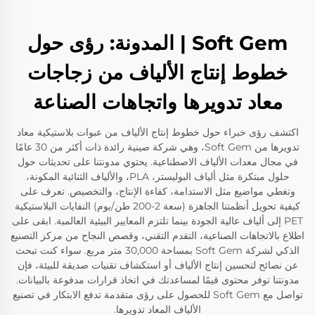
Soft Gem | المدونة: رؤى حول
خطوط إنتاج الألياف من زجاجات
معاد تدويرها واتجاهات الصناعة
اكتشف رؤى خبراء حول خطوط إنتاج الألياف من عبوات بلاستيكية معاد
تدويرها من Soft Gem، وهي شركة صينية رائدة ذات أكثر من 30 عامًا
في مجال معدات الألياف الاصطناعية. يحتوي مدونتنا على تحديثات حول
حلول مبتكرة مثل ألياف البوليستر، PLA، والألياف الثنائية المكونة،
وتغطي مواضيع مثل الاستدامة، كفاءة الإنتاج، والتخصيص. تعرف على
كيفية تحويل أنظمتنا الجاهزة (سعة 2-200 طن/يوم) النفايات البلاستيكية
PET إلى ألياف عالية الجودة بينما تلتزم المعايير البيئية العالمية. ابقى على
اطلاع بالاتجاهات الصناعية، التقدم التقني، وقصص النجاح من مركز التصنيع
الذكي لشركة Soft Gem بمساحة 30,000 متر مربع. سواء كنت تبحث
عن نصائح لتحسين إنتاج الألياف أو استكشاف تقنيات صديقة للبيئة، فإن
مدونتنا توفر محتوى قيمًا لمساعدتك في اتخاذ قرارات مدفوعة بالبيانات.
تواصل مع Soft Gem للحصول على رؤى متقدمة تدفع الابتكار في تصنيع
الألياف المعاد تدويرها.