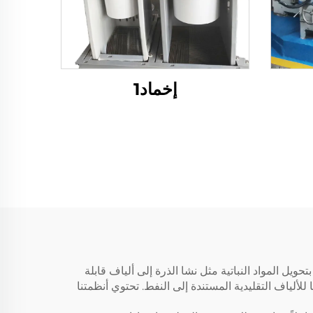
إخماد1
قرة من PLA (حمض اللاكتيك متعدد)، والتي تقوم بتحويل المواد النباتية مثل نشا الذرة إلى ألياف قابلة
 للألياف التقليدية المستندة إلى النفط. تحتوي أنظمتنا