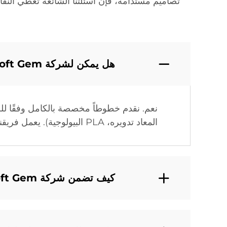
هل يمكن لشركة Soft Gem تقديم حلول مخصصة لتلبية احتياجات الإنتاج الخاصة؟
المعاد تدويره، PLA البيولوجية). يعمل فريقنا مع العملاء لتصميم حلول شاملة تتضمن تصميم المصنع، وتوزيع المعدات، والتكامل الرقمي.
كيف تضمن شركة Soft Gem جودة خطوط إنتاجها؟