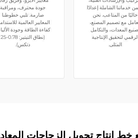
تركيب والإرشادات الفنية،
معايير الأيزو، وفريق رقاب
ن خدماتنا الشاملة إعدادًا
جودة محترف، ومراقبة
خاليًا من المتاعب. نحن
صارمة. تلبي خطوطنا
عامل مع تصميم المصنع،
المعايير العالمية للاستدام
صنيع المعدات، والتكامل
كفاءة الطاقة وجودة الألي
لرقمي لتحقيق الإنتاجية
(نطاق التيتير: 0.78-25
المثلى.
دتكس).
ط إنتاج تحويل الزجاجات المعاد ت