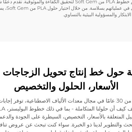
مع سعات قابلة للتوسع لتلبية احتياجات الإنتاج، يتم تصميم خطوط PLA من t Gem
لمساعدة الع
ابتكار والمسؤولية البيئية بالتساوي.
لة شائعة حول خط إنتاج تحويل الزجاجات
الأسعار، الحلول والتخصيص
Soft Gem، وهي شركة صينية رائدة ذات أكثر من 30 عامًا في مجال معدات الألياف ا
فاصيل المتعلقة بالأسعار، التخصيص، السيطرة على الجودة والدعم