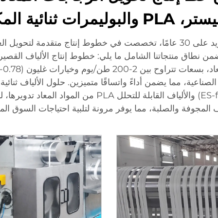
البوليمرات ثنائية المكون
سوفت جيم، وهي شركة صينية رائدة ذات خبرة تزيد على 30 عامًا، تخصصت في خطوط
يتضمن نطاق منتجاتنا الشامل ما يلي: خطوط إنتاج الألياف القصير
لإنتاج الألياف الصديقة للبيئة ثنائية المكونات (ES-fiber) 
ألياف المجوفة والصلبة، مما يوفر مرونة لتلبية احتياجات السوق