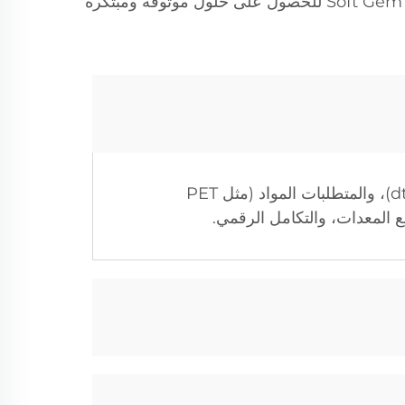
تصاميم مستدامة، فإن أسئلتنا الشائعة تغطي النقاط الرئيسية لمساعدتك في اتخاذ قرارات مدروسة. اعتمد على Soft Gem للحصول على حلول موثوقة ومبتكرة
نعم. نقدم خطوطاً مخصصة بالكامل وفقًا للطاقة الإنتاجية (2-200 طن/يوم)، وسمك الألياف (0.78-25 dtex)، والمتطلبات المواد (مثل PET