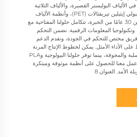
الألياف البوليستر القصيرة، والألياف الثلاثية
الأبعاد المجوفة المركبة من البولي إيثيلين تيريفثالات (PET)، وأنظمة الألياف
ذات القوة العالية. ومع أكثر من 30 عامًا من الخبرة، تتكامل حلولنا المفتاحية مع
تكنولوجيا المعلومات الرقمية. نضمن التحكم
فريق مختص للتحكم في الجودة، ونقدم الدعم
مدار 24/7 للحفاظ على الأداء الأمثل. يمكن لخطوط الإنتاج المرنة
لدينا استيعاب إنتاج الألياف الصلبة والمجوفة، بينما توفر حلولنا البيولوجية وPLA
 اعمل معنا للحصول على أنظمة موثوقة ومبتكرة
ة الأمد. العنوان 8