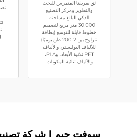
ال
ثق بفريقنا المتمرس للبحث
تضم
والتطوير ومركز التصنيع
الذكي البالغ مساحته
نت
30,000 متر مربع لتصميم
ت
خطوط قابلة للتوسع (بطاقة
ا
تتراوح بين 2-200 طن يوميًا)
للألياف البوليستر، والألياف
PET ثلاثية الأبعاد، وPLA،
والألياف ثنائية المكونات.
سوفت جيم | شركة تصنيع خ