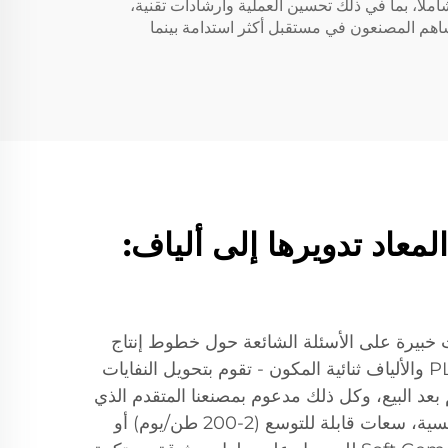
Sof لتحقيق الكفاءة والموثوقية. نقدم دعمًا شاملاً، بما في ذلك تحسين العملية وارشادات تقنية،
ملاء على دمج الإنتاج القابل للتحلل البيولوجي في عملياتهم بسلاسة. من خلال اختيار حلول PLA من Soft Gem، يساهم المصنعون في مستقبل أكثر استدامة بينما
 المعاد تدويرها إلى ألياف:
لاصطناعية، توفر إجابات خبيرة على الأسئلة الشائعة حول خطوط إنتاج
تحويل الزجاجات المعاد تدويرها إلى ألياف. اكتشف كيف أن حلولنا المتكاملة - بما في ذلك خطوط البوليستر، PLA والألياف ثنائية المكون - تقوم بتحويل النفايات
 بعد البيع، وكل ذلك مدعوم بمصنعنا المتقدم الذي
يمتد على مساحة 30,000 متر مربع وفريق البحث والتطوير لدينا ذو الخبرة. سواء كنت تبحث عن عروض تنافسية، سعات قابلة للتوسع (2-200 طن/يوم) أو