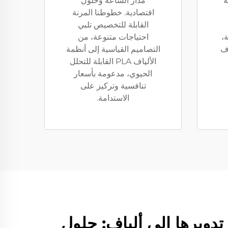
ة
مدار الساعة وحلول
اقتصادية. خطوطنا المرنة
القابلة للتخصيص تلبي
ة،
احتياجات متنوعة، من
اف
التصاميم القياسية إلى أنظمة
الألياف PLA القابلة للتحلل
الحيوي، مدعومة بأسعار
تنافسية وتركيز على
الاستدامة.
دويرها إلى ألياف: حلول