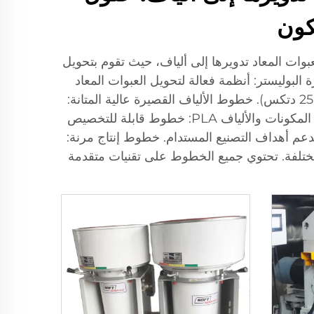
 إنتاج متقدمة لتحويل العبوات المعاد تدويرها إلى ألياف، حيث تقوم بتحويل
ة البوليستر: أنظمة فعالة لتحويل العبوات المعاد
تدويرها إلى ألياف PET مجوفة أو صلبة ثلاثية الأبعاد، بسعات تتراوح بين 2-200 طن/يوم وخيارات غليون (0.78-25 دتكس). خطوط الألياف القصيرة عالية المتانة:
مصممة للألياف القوية المستخدمة في التطبيقات الصناعية، مما يضمن أداءً واتساقًا متميزين. حلول الألياف ثنائية المكونات والألياف PLA: خطوط قابلة للتخصيص
والألياف القابلة للتحلل PLA من المواد المعاد تدويرها، لدعم أهداف التصنيع المستدام. خطوط إنتاج مرنة:
 المختلفة. تحتوي جميع الخطوط على تقنيات متقدمة