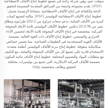
سوفت جيم، وهي شركة رائدة في تصنيع خطوط إنتاج الألياف الاصطناعية
(PSF)، تقدم مجموعة واسعة من المرافق المتقدمة المصممة لتحقيق
الدقة والكفاءة في إنتاج الألياف الاصطناعية. منتجاتنا الرئيسية تشمل:
خطوط إنتاج الألياف الاصطناعية البوليستر (PSF): مثالية لتصنيع كميات
كبيرة من الألياف الصلبة، بدعم سعات تتراوح بين 2-200 طن/يوم ونطاق
تيتير من 0.78-25 دتكس. خطوط الألياف البوليستر ثلاثية الأبعاد المجوفة
المركبة: متخصصة في إنتاج الألياف المجوفة ثلاثية الأبعاد لتحسين الأداء
الحراري والنسيجي. خطوط إنتاج الألياف ذات القوة العالية: مصممة
للألياف القوية المستخدمة في التطبيقات الصناعية، مما يضمن خصائص
ميكانيكية متفوقة. خطوط إنتاج مرنة للألياف البوليستر: أنظمة متعددة
الاستخدام قادرة على تصنيع كل من الألياف المجوفة والصلبة، مع التكيف
مع متطلبات المواد والتصميم المختلفة. خطوط إنتاج الألياف ثنائية المكون:
مصممة للألياف المركبة الابتكارية، التي تجمع بين بوليميرات مختلفة
لتحقيق وظائف متخصصة. Deg