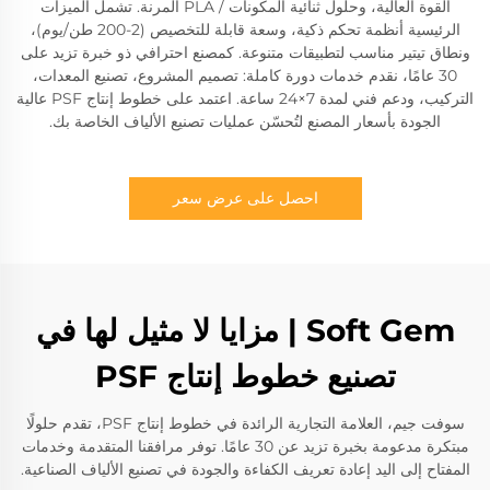
القوة العالية، وحلول ثنائية المكونات / PLA المرنة. تشمل الميزات
الرئيسية أنظمة تحكم ذكية، وسعة قابلة للتخصيص (2-200 طن/يوم)،
ونطاق تيتير مناسب لتطبيقات متنوعة. كمصنع احترافي ذو خبرة تزيد على
30 عامًا، نقدم خدمات دورة كاملة: تصميم المشروع، تصنيع المعدات،
التركيب، ودعم فني لمدة 7×24 ساعة. اعتمد على خطوط إنتاج PSF عالية
الجودة بأسعار المصنع لتُحسّن عمليات تصنيع الألياف الخاصة بك.
احصل على عرض سعر
Soft Gem | مزايا لا مثيل لها في
تصنيع خطوط إنتاج PSF
سوفت جيم، العلامة التجارية الرائدة في خطوط إنتاج PSF، تقدم حلولًا
مبتكرة مدعومة بخبرة تزيد عن 30 عامًا. توفر مرافقنا المتقدمة وخدمات
المفتاح إلى اليد إعادة تعريف الكفاءة والجودة في تصنيع الألياف الصناعية.