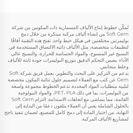
تُمكّن خطوط إنتاج الألياف المسمارية ذات المكونين من شركة
Soft Gem من إنشاء ألياف مركبة مبتكرة من خلال دمج
بوليمرتين مختلفتين في هيكل خيط واحد. تفتح هذه التقنية آفاقًا
لتطبيقات متخصصة، مثل الألياف ذاتية الالتصاق المستخدمة في
النسيج غير المنسوج، والمواد الحساسة للحرارة، والنسيج عالي
الأداء. يضمن التحكم الدقيق بتوزيع البوليمرات جودة ثابتة للألياف
وخلط متجانس.
بدعم من التركيز على البحث والتطوير، يعمل فريق شركة Soft
Gem عن كثب مع العملاء لتصميم حلول ثنائية المكون مخصصة
لتلبية متطلبات المواد المحددة. تدعم الخطوط مجموعة واسعة
من البوليمرات، بما في ذلك PET، PLA، والمواد البيولوجية
القائمة، مما يتماشى مع اتجاهات الاستدامة. التزام Soft Gem
بالحلول الشاملة يعني أن العملاء يتلقون دعمًا من البداية إلى
النهاية، من اختيار المادة إلى دمج كامل للمصنع، لضمان تنفيذ ناجح
لمشاريع الألياف المركبة.