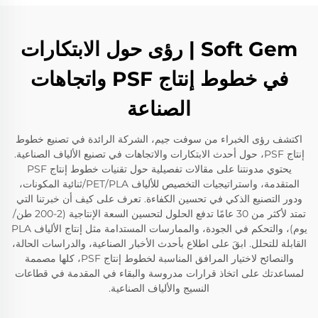
Soft Gem | رؤى حول الابتكارات
في خطوط إنتاج PSF واتجاهات
الصناعة
اكتشف رؤى الخبراء من سوفت جيم، الشركة الرائدة في تصنيع خطوط
إنتاج PSF، حول أحدث الابتكارات والاتجاهات في تصنيع الألياف الصناعية.
يحتوي مدونتنا على مقالات تفصيلية حول تقنيات خطوط إنتاج PSF
المتقدمة، واستراتيجيات التخصيص للألياف PET/PLA/ثنائية المكونات،
ودور التصنيع الذكي في تحسين الكفاءة. تعرف على كيف أن خبرتنا التي
تمتد لأكثر من 30 عامًا تدفع الحلول لتحسين السعة الإنتاجية (2-200 طن/
يوم)، والتحكم في الجودة، والممارسات المستدامة مثل إنتاج الألياف PLA
القابلة للتحلل. ابقَ على اطلاع بأحدث الأخبار الصناعية، والدراسات الحالة،
والنصائح لاختيار المرافق المناسبة لخطوط إنتاج PSF، كلها مصممة
لمساعدتك على اتخاذ قرارات مدروسة والبقاء في المقدمة في قطاعات
النسيج والألياف الصناعية.