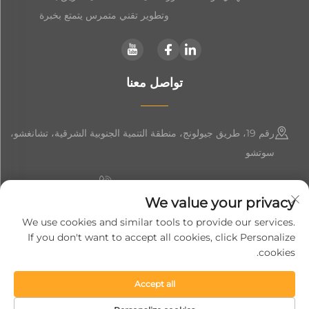
وتطوير تقني متمرس يتمتع بخبرة
تواصل معنا
رقم 19، طريق جيولونج، منطقة التنمية الجنوبية الشرقية، تشانغشو،
سوتشو
+86-19906239903
We value your privacy
[email protected]
We use cookies and similar tools to provide our services.
If you don't want to accept all cookies, click Personalize
+86-13852981437
cookies.
Accept all
حقوق النشر © 2024 شركة سوزهو سوفت جيم لتجهيزات المعدات الذكية
المحدودة.
سياسة الخصوصية