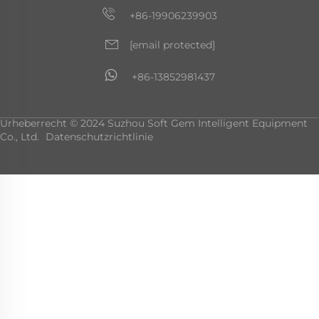
+86-19906239903
[email protected]
+86-13852981437
Urheberrecht © 2024 Suzhou Soft Gem Intelligent Equipment
Co., Ltd.
Datenschutzrichtlinie