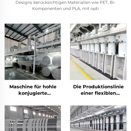
Designs berücksichtigen Materialien wie PET, Bi-
Komponenten und PLA, mit opti
Maschine für hohle
Die Produktionslinie
konjugierte
einer flexiblen
silikonisierte
Stapelfasermaschine
Polyester-Stapelfasern
produziert sowohl
Hohl- als auch
Vollfasern