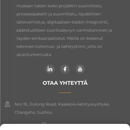
mukaan lukien koko projektin suunnittelu,
prosessipaketti ja suunnittelu, täydellinen
laitevalmistus, digitaalisen tiedon integrointi,
päätetuotteen suorituskyvyn varmistaminen ja
täyden elinkaaripalvelut. Meillä on kokenut
tekninen tutkimus- ja kehitystiimi, jolla on
asiantuntemusta
OTAA YHTEYTTÄ
Nro 19, Jiulong Road, Kaakkois-kehitysvyöhyke,
Changshu, Suzhou
+86-19906239903