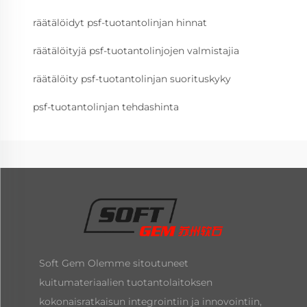
räätälöidyt psf-tuotantolinjan hinnat
räätälöityjä psf-tuotantolinjojen valmistajia
räätälöity psf-tuotantolinjan suorituskyky
psf-tuotantolinjan tehdashinta
Soft Gem Olemme sitoutuneet
kuitumateriaalien tuotantolaitoksen
kokonaisratkaisun integrointiin ja innovointiin,