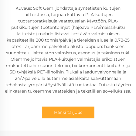
Kuvaus: Soft Gem, johdattaja syntetisten kuitujen
laitteistossa, tarjoaa kattavia PLA-kuitujen
tuotantoratkaisuja vaatetusalan käyttöön. PLA-
putkikuitujen tuotantolinjat (hajoava PLA/maissikuitu
laitteisto) mahdollistavat kestävän valmistuksen
kapasiteetilla 200 tonnia/päivä ja tiereiden alueella 0,78-25
dtex. Tarjoamme palveluita alusta loppuun: hankkeen
suunnittelu, laitteiston valmistus, asennus ja tekninen tuki.
Olemme johtavia PLA-kuitujen valmistajia erikoistuen
mukautettuihin suunnitelmiin, biokomponenttikuituihin ja
3D tyhjäksiä PET-liinoihin. Tiukalla laadunvalvonnalla ja
24/7-palvelulla autamme asiakkaita saavuttamaan
tehokasta, ympäristöystävällistä tuotantoa. Tutustu täyden
elinkaaren tukeemme vaatteiden ja tekstiilien sovelluksissa.
Hanki tarjous