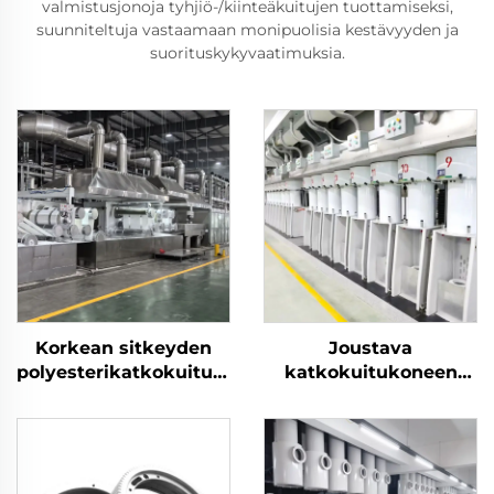
valmistusjonoja tyhjiö-/kiinteäkuitujen tuottamiseksi,
suunniteltuja vastaamaan monipuolisia kestävyyden ja
suorituskykyvaatimuksia.
Korkean sitkeyden
Joustava
polyesterikatkokuitujen
katkokuitukoneen
(PSF) tuotantolaitos
tuotantolinja tuottaa
kiinteän
sekä onttoa että
polyesterikatkokuitujen
kiinteää kuitua
PSF-valmistuskone