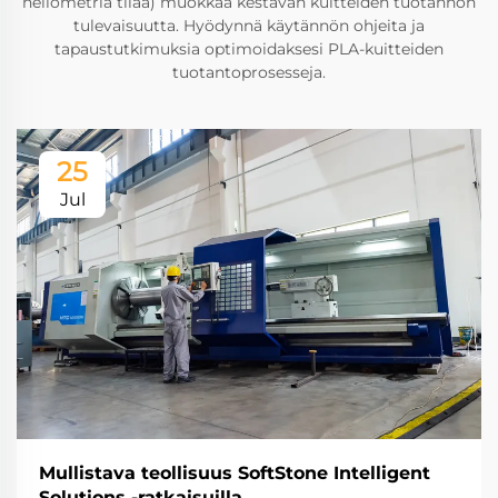
neliömetriä tilaa) muokkaa kestävän kuitteiden tuotannon
tulevaisuutta. Hyödynnä käytännön ohjeita ja
tapaustutkimuksia optimoidaksesi PLA-kuitteiden
tuotantoprosesseja.
25
Jul
Mullistava teollisuus SoftStone Intelligent
Solutions -ratkaisuilla