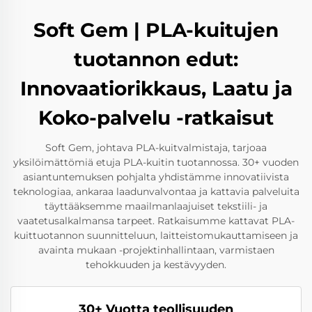
Soft Gem | PLA-kuitujen
tuotannon edut:
Innovaatiorikkaus, Laatu ja
Koko-palvelu -ratkaisut
Soft Gem, johtava PLA-kuitvalmistaja, tarjoaa
yksilöimättömiä etuja PLA-kuitin tuotannossa. 30+ vuoden
asiantuntemuksen pohjalta yhdistämme innovatiivista
teknologiaa, ankaraa laadunvalvontaa ja kattavia palveluita
täyttääksemme maailmanlaajuiset tekstiili- ja
vaatetusalkalmansa tarpeet. Ratkaisumme kattavat PLA-
kuittuotannon suunnitteluun, laitteistomukauttamiseen ja
avainta mukaan -projektinhallintaan, varmistaen
tehokkuuden ja kestävyyden.
30+ Vuotta teollisuuden