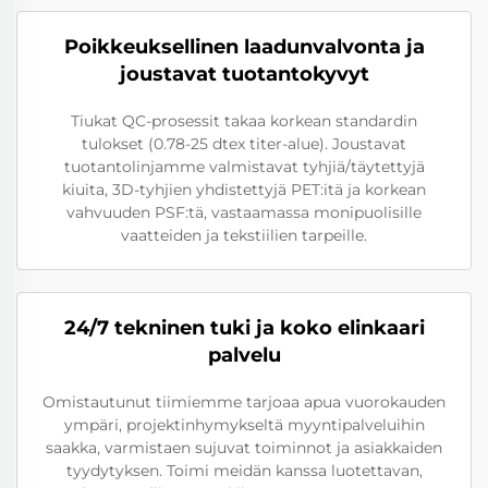
Poikkeuksellinen laadunvalvonta ja
joustavat tuotantokyvyt
Tiukat QC-prosessit takaa korkean standardin
tulokset (0.78-25 dtex titer-alue). Joustavat
tuotantolinjamme valmistavat tyhjiä/täytettyjä
kiuita, 3D-tyhjien yhdistettyjä PET:itä ja korkean
vahvuuden PSF:tä, vastaamassa monipuolisille
vaatteiden ja tekstiilien tarpeille.
24/7 tekninen tuki ja koko elinkaari
palvelu
Omistautunut tiimiemme tarjoaa apua vuorokauden
ympäri, projektinhymykseltä myyntipalveluihin
saakka, varmistaen sujuvat toiminnot ja asiakkaiden
tyydytyksen. Toimi meidän kanssa luotettavan,