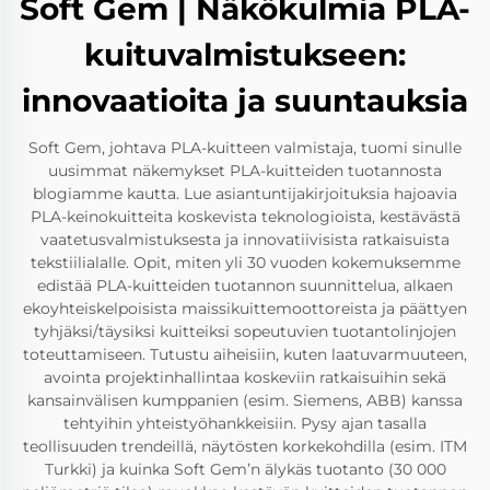
Soft Gem | Näkökulmia PLA-
kuituvalmistukseen:
innovaatioita ja suuntauksia
Soft Gem, johtava PLA-kuitteen valmistaja, tuomi sinulle
uusimmat näkemykset PLA-kuitteiden tuotannosta
blogiamme kautta. Lue asiantuntijakirjoituksia hajoavia
PLA-keinokuitteita koskevista teknologioista, kestävästä
vaatetusvalmistuksesta ja innovatiivisista ratkaisuista
tekstiilialalle. Opit, miten yli 30 vuoden kokemuksemme
edistää PLA-kuitteiden tuotannon suunnittelua, alkaen
ekoyhteiskelpoisista maissikuittemoottoreista ja päättyen
tyhjäksi/täysiksi kuitteiksi sopeutuvien tuotantolinjojen
toteuttamiseen. Tutustu aiheisiin, kuten laatuvarmuuteen,
avointa projektinhallintaa koskeviin ratkaisuihin sekä
kansainvälisen kumppanien (esim. Siemens, ABB) kanssa
tehtyihin yhteistyöhankkeisiin. Pysy ajan tasalla
teollisuuden trendeillä, näytösten korkekohdilla (esim. ITM
Turkki) ja kuinka Soft Gem’n älykäs tuotanto (30 000