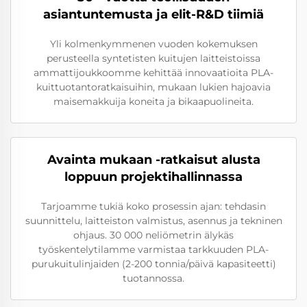
asiantuntemusta ja elit-R&D tiimiä
Yli kolmenkymmenen vuoden kokemuksen
perusteella syntetisten kuitujen laitteistoissa
ammattijoukkoomme kehittää innovaatioita PLA-
kuittuotantoratkaisuihin, mukaan lukien hajoavia
maisemakkuija koneita ja bikaapuolineita.
Avainta mukaan -ratkaisut alusta
loppuun projektihallinnassa
Tarjoamme tukiä koko prosessin ajan: tehdasin
suunnittelu, laitteiston valmistus, asennus ja tekninen
ohjaus. 30 000 neliömetrin älykäs
työskentelytilamme varmistaa tarkkuuden PLA-
purukuitulinjaiden (2-200 tonnia/päivä kapasiteetti)
tuotannossa.