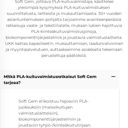
Soft Gem, johtava PLA-kuituvalmistaja, käsittelee
yleisimpiä kysymyksiä PLA-kuituvalmistuksen
suunnittelusta, laitteista ja mukauttamisesta. 30+ vuoden
asiantuntemuksen pohjalta tarjoamme avainteenperäisiä
ratkaisuja vaate- ja tekstiilialalle, mukaan lukien hajottuvia
PLA-kiinteäkuituvalmistusjonoja,
biokomponenttijärjestelmiä ja joustavia valmistuslaitteita.
UKK kattaa kapasiteetin, mukauttamisen, laadunvalvonnan
ja myyntipalvelutuen, auttaaksemme asiakkaita tekemään
perusteltuja päätöksiä.
Mitkä PLA-kuituvalmistusratkaisut Soft Gem
tarjoaa?
Soft Gem erikoistuu hajoaviin PLA-
juoksuksiin (maissikuitujen
valmistuslaitteisiin),
biokomponenttijärjestelmiin ja
joustaviin tyhjiö-/kiinteäkuitulinjaan.