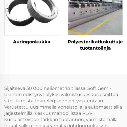
Auringonkukka
Polyesterikatkokuitujen
tuotantolinja
Sijaitseva 30 000 neliömetrin tilassa, Soft Gem -
brandin edistynyt älykäs valmistuskeskus osoittaa
sitoutumista teknologiseen erityasuuntaan.
Varustettu uusimmalla koneistolla ja automaattisilla
järjestelmillä, keskus mahdollistaa PLA-
kuitulaitteiston tarkkan tuotannon, varmistamalla
tiukat sallitut poikkeamat ja johdonmukaisen