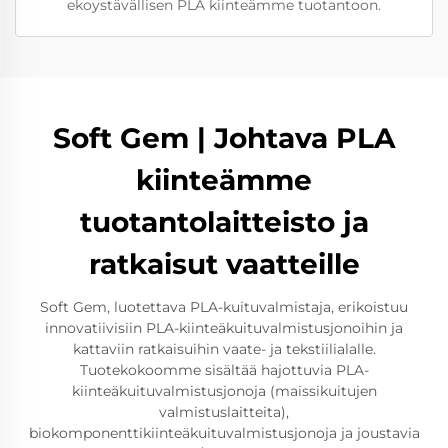
ekoystävällisen PLA kiinteämme tuotantoon.
Soft Gem | Johtava PLA
kiinteämme
tuotantolaitteisto ja
ratkaisut vaatteille
Soft Gem, luotettava PLA-kuituvalmistaja, erikoistuu
innovatiivisiin PLA-kiinteäkuituvalmistusjonoihin ja
kattaviin ratkaisuihin vaate- ja tekstiilialalle.
Tuotekokoomme sisältää hajottuvia PLA-
kiinteäkuituvalmistusjonoja (maissikuitujen
valmistuslaitteita),
biokomponenttikiinteäkuituvalmistusjonoja ja joustavia