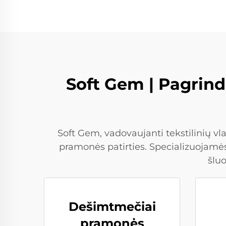
Soft Gem | Pagrindi
Soft Gem, vadovaujanti tekstilinių v
pramonės patirties. Specializuojamė
šlu
Dešimtmečiai
pramonės