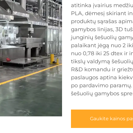
atitinka įvairius medži
PLA, dėmesį skiriant i
produktų sąrašas apim
gamybos linijas, 3D tu
junginių šešuolių gamy
palaikant jėgą nuo 2 iki
nuo 0,78 iki 25 dtex ir
tikslų valdymą šešuoli
R&D komandu ir griežt
paslaugos aptina kiekv
po pardavimo paramų. 
šešuolių gamybos spr
Gaukite kainos p