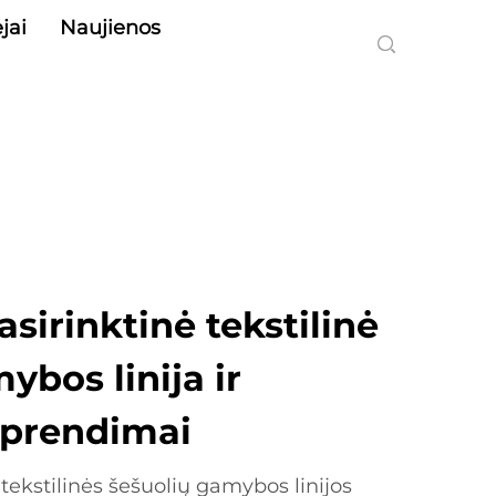
jai
Naujienos
asirinktinė tekstilinė
ybos linija ir
sprendimai
tekstilinės šešuolių gamybos linijos