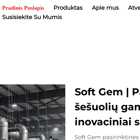
Produktas
Apie mus
Atve
Pradinis Puslapis
Susisiekite Su Mumis
Soft Gem | P
šešuolių gam
inovaciniai 
Soft Gem pasirinktinės 