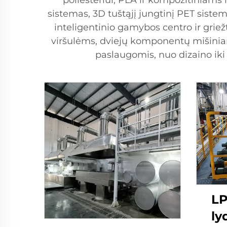
poliesteriui, PLA ir kompozitiniam
sistemas, 3D tuštąjį jungtinį PET siste
inteligentinio gamybos centro ir grie
viršulėms, dviejų komponentų mišinia
paslaugomis, nuo dizaino iki
LP
ly