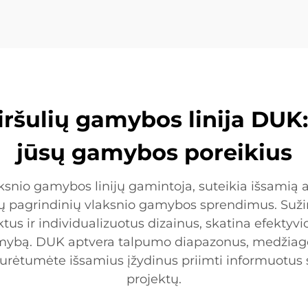
viršulių gamybos linija DUK
jūsų gamybos poreikius
aksnio gamybos linijų gamintoja, suteikia išsamią
ių pagrindinių vlaksnio gamybos sprendimus. Suži
ektus ir individualizuotus dizainus, skatina efektyv
gamybą. DUK aptvera talpumo diapazonus, medžiag
turėtumėte išsamius įžydinus priimti informuotu
projektų.