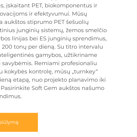
us, įskaitant PET, biokomponentus ir
novacijoms ir efektyvumui. Mūsų
a aukštos stiprumo PET šešuolių
štinius junginių sistemų, žemos smelčio
bos linijas bei ES junginių sprendimus,
 200 tonų per dieną. Su titro intervalu
 inteligentinės gamybos, užtikriname
ų savybėmis. Remiami profesionaliu
u kokybės kontrolę, mūsų „turnkey“
ieną etapą, nuo projekto planavimo iki
Pasirinkite Soft Gem aukštos našumo
endimus.
asiūlymą