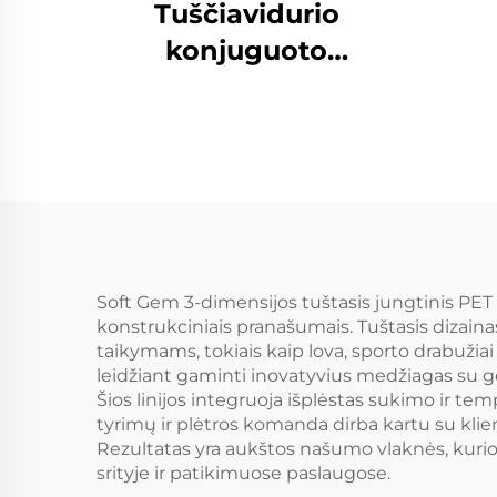
Tuščiavidurio
kuok
konjuguoto
g
silikoninio poliesterio
kuokštelinio pluošto
kuok
mašina
ga
Soft Gem 3-dimensijos tuštasis jungtinis PET s
konstrukciniais pranašumais. Tuštasis dizainas
taikymams, tokiais kaip lova, sporto drabužiai i
leidžiant gaminti inovatyvius medžiagas su 
Šios linijos integruoja išplėstas sukimo ir t
tyrimų ir plėtros komanda dirba kartu su kli
Rezultatas yra aukštos našumo vlaknės, kuri
srityje ir patikimuose paslaugose.