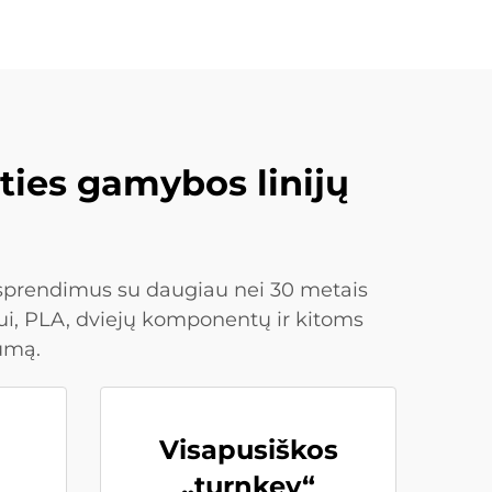
sties gamybos linijų
s sprendimus su daugiau nei 30 metais
ui, PLA, dviejų komponentų ir kitoms
umą.
Visapusiškos
„turnkey“