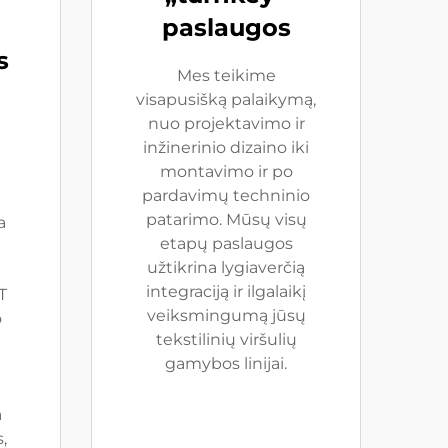
paslaugos
s
Mes teikime
visapusišką palaikymą,
nuo projektavimo ir
inžinerinio dizaino iki
montavimo ir po
pardavimų techninio
patarimo. Mūsų visų
a
etapų paslaugos
užtikrina lygiaverčią
integraciją ir ilgalaikį
T
veiksmingumą jūsų
o
tekstilinių viršulių
gamybos linijai.
a
,