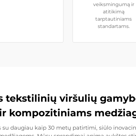
veiksmingumą ir
atitikimą
tarptautiniams
standartams.
tekstilinių viršulių gamybos
ir kompozitiniams medži
u daugiau kaip 30 metų patirtimi, siūlo inovacini