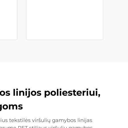
 linijos poliesteriui,
agoms
us tekstilės viršulių gamybos linijas