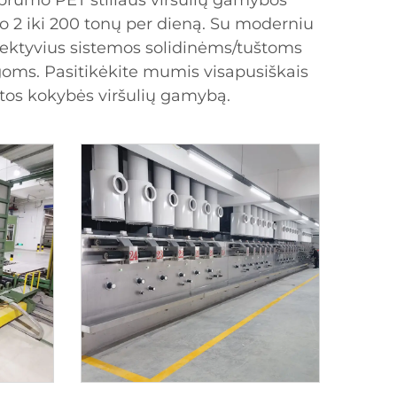
prumo PET stiliaus viršulių gamybos
uo 2 iki 200 tonų per dieną. Su moderniu
efektyvius sistemos solidinėms/tuštoms
oms. Pasitikėkite mumis visapusiškais
štos kokybės viršulių gamybą.