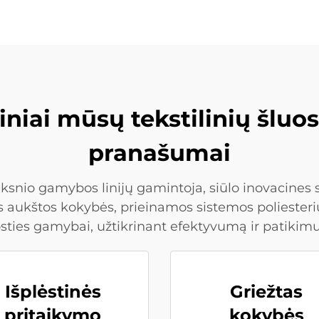
niai mūsų tekstilinių šluo
pranašumai
laksnio gamybos linijų gamintoja, siūlo inovacine
s aukštos kokybės, prieinamos sistemos poliesteri
osties gamybai, užtikrinant efektyvumą ir patikim
Išplėstinės
Griežtas
pritaikymo
kokybės