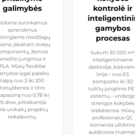
galimybės
kontrolė ir
inteligentini
Siūlome sutinkamus
gamybos
sprendimus
procesas
irtingiems medžiagų
pams, įskaitant dviejų
omponentų, žemios
Sukurti 30 000 m²
smelčio junginius ir
inteligentiniame
PLA. Mūsų flexibliai
darbinėje, kiekvien
amybos lygai palaiko
linija – nuo ES
talpą nuo 2 iki 200
kompozito iki 3D
tonų/dienos ir titro
tuščių jungtinio PE
iapazoną nuo 0,78 iki
sistemų – underg
25 dtex, pritaikantįsi
strengos kokybės
rie unikalių projektų
stebėsenos. Mūsų
reikalavimų.
profesionalus QC
komanda užtikrin
aukštosios trukmės