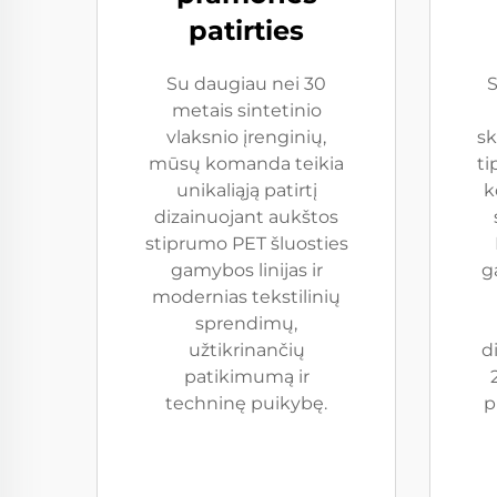
patirties
Su daugiau nei 30
metais sintetinio
vlaksnio įrenginių,
sk
mūsų komanda teikia
ti
unikaliąją patirtį
k
dizainuojant aukštos
stiprumo PET šluosties
gamybos linijas ir
g
modernias tekstilinių
sprendimų,
užtikrinančių
d
patikimumą ir
techninę puikybę.
p