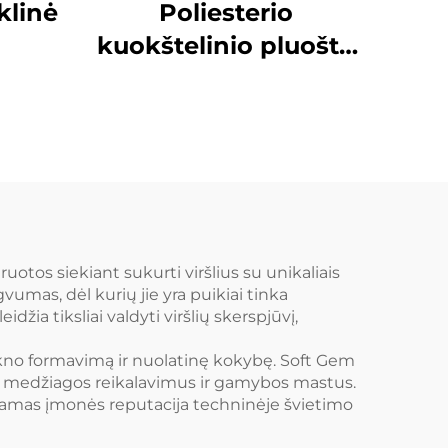
klinė
Poliesterio
kuokštelinio pluošto
gamybos linija
otos siekiant sukurti viršlius su unikaliais
vumas, dėl kurių jie yra puikiai tinka
džia tiksliai valdyti viršlių skerspjūvį,
lakno formavimą ir nuolatinę kokybę. Soft Gem
ius medžiagos reikalavimus ir gamybos mastus.
iamas įmonės reputacija techninėje švietimo