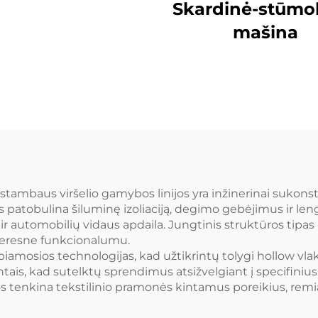
komponentų
Skardinė-stūmo
štelinio pluošto
mašina
amybos linija
Kompozicinio
štelinio pluošto
mybos mašina
tambaus viršelio gamybos linijos yra inžinerinai sukonstru
 patobulina šiluminę izoliaciją, degimo gebėjimus ir leng
r automobilių vidaus apdaila. Jungtinis struktūros tipas lei
geresne funkcionalumu.
empiamosios technologijas, kad užtikrintų tolygi hollow v
entais, kad sutelktų sprendimus atsižvelgiant į specifin
os tenkina tekstilinio pramonės kintamus poreikius, rem