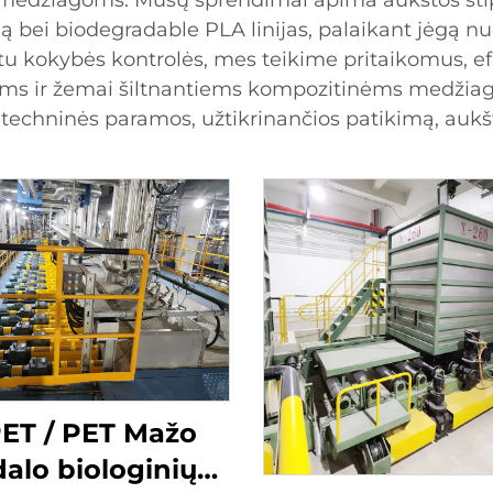
s medžiagoms. Mūsų sprendimai apima aukštos sti
mą bei biodegradable PLA linijas, palaikant jėgą n
žtu kokybės kontrolės, mes teikime pritaikomus, 
ms ir žemai šiltnantiems kompozitinėms medžiag
 techninės paramos, užtikrinančios patikimą, auk
ET / PET Mažo
dalo biologinių