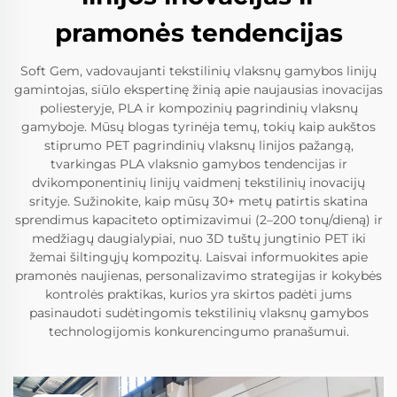
pramonės tendencijas
Soft Gem, vadovaujanti tekstilinių vlaksnų gamybos linijų
gamintojas, siūlo ekspertinę žinią apie naujausias inovacijas
poliesteryje, PLA ir kompozinių pagrindinių vlaksnų
gamyboje. Mūsų blogas tyrinėja temų, tokių kaip aukštos
stiprumo PET pagrindinių vlaksnų linijos pažangą,
tvarkingas PLA vlaksnio gamybos tendencijas ir
dvikomponentinių linijų vaidmenį tekstilinių inovacijų
srityje. Sužinokite, kaip mūsų 30+ metų patirtis skatina
sprendimus kapaciteto optimizavimui (2–200 tonų/dieną) ir
medžiagų daugialypiai, nuo 3D tuštų jungtinio PET iki
žemai šiltingųjų kompozitų. Laisvai informuokites apie
pramonės naujienas, personalizavimo strategijas ir kokybės
kontrolės praktikas, kurios yra skirtos padėti jums
pasinaudoti sudėtingomis tekstilinių vlaksnų gamybos
technologijomis konkurencingumo pranašumui.