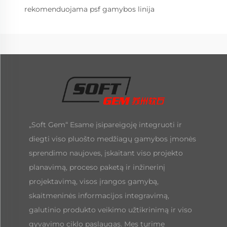
rekomenduojama psf gamybos linija
„Soft Gem“ Esame įsipareigoję integruoti ir
diegti viso pluošto medžiagų gamybos įmonės
sprendimo naujoves, įskaitant viso projekto
planavimą, proceso paketą ir inžinerinį
projektavimą, visos įrangos gamybą,
skaitmeninės informacijos integravimą,
galutinio produkto veikimo užtikrinimą ir viso
gyvavimo ciklo paslaugas. Mes turime