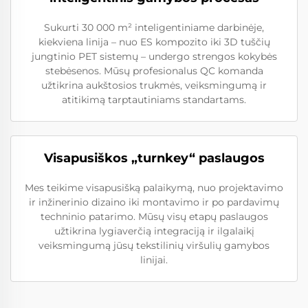
Sukurti 30 000 m² inteligentiniame darbinėje,
kiekviena linija – nuo ES kompozito iki 3D tuščių
jungtinio PET sistemų – undergo strengos kokybės
stebėsenos. Mūsų profesionalus QC komanda
užtikrina aukštosios trukmės, veiksmingumą ir
atitikimą tarptautiniams standartams.
Visapusiškos „turnkey“ paslaugos
Mes teikime visapusišką palaikymą, nuo projektavimo
ir inžinerinio dizaino iki montavimo ir po pardavimų
techninio patarimo. Mūsų visų etapų paslaugos
užtikrina lygiaverčią integraciją ir ilgalaikį
veiksmingumą jūsų tekstilinių viršulių gamybos
linijai.