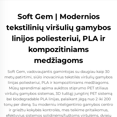
Soft Gem | Modernios
tekstilinių viršulių gamybos
linijos poliesteriui, PLA ir
kompozitiniams
medžiagoms
Soft Gem, vadovaujantis gamintojas su daugiau kaip 30
metų patirtimi, siūlo inovacinius tekstilės viršulių gamybos
linijas poliesteriui, PLA ir kompozitiniams medžiagoms.
Mūsų sprendimai apima aukštos stiprumo PET stiliaus
viršulių gamybos sistemas, 3D tuštąjį jungtinį PET sistemą
bei biodegradable PLA linijas, palaikant jėgą nuo 2 iki 200
tonų per dieną. Su moderniu inteligentinio gamybos centro
ir griežtu kokybės kontrolės, mes teikime pritaikomus,
efektyvius sistemos solidinėms/tuštoms viršulėms, dviejų