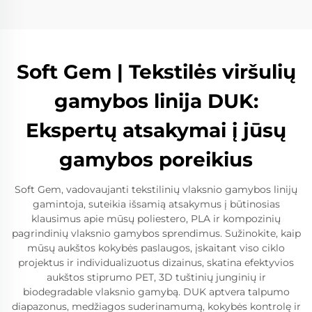
Soft Gem | Tekstilės viršulių
gamybos linija DUK:
Ekspertų atsakymai į jūsų
gamybos poreikius
Soft Gem, vadovaujanti tekstilinių vlaksnio gamybos linijų
gamintoja, suteikia išsamią atsakymus į būtinosias
klausimus apie mūsų poliestero, PLA ir kompozinių
pagrindinių vlaksnio gamybos sprendimus. Sužinokite, kaip
mūsų aukštos kokybės paslaugos, įskaitant viso ciklo
projektus ir individualizuotus dizainus, skatina efektyvios
aukštos stiprumo PET, 3D tuštinių junginių ir
biodegradable vlaksnio gamybą. DUK aptvera talpumo
diapazonus, medžiagos suderinamumą, kokybės kontrolę ir