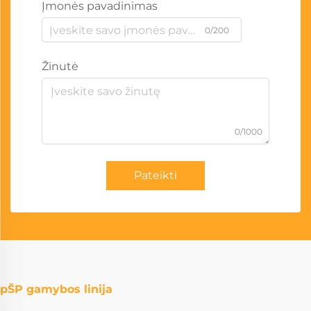
Įmonės pavadinimas
0/200
Žinutė
0/1000
Pateikti
pŠP gamybos linija