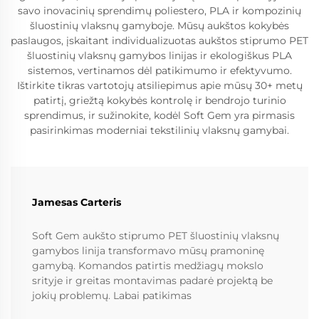
savo inovacinių sprendimų poliestero, PLA ir kompozinių
šluostinių vlaksnų gamyboje. Mūsų aukštos kokybės
paslaugos, įskaitant individualizuotas aukštos stiprumo PET
šluostinių vlaksnų gamybos linijas ir ekologiškus PLA
sistemos, vertinamos dėl patikimumo ir efektyvumo.
Ištirkite tikras vartotojų atsiliepimus apie mūsų 30+ metų
patirtį, griežtą kokybės kontrolę ir bendrojo turinio
sprendimus, ir sužinokite, kodėl Soft Gem yra pirmasis
pasirinkimas moderniai tekstilinių vlaksnų gamybai.
Jamesas Carteris
Soft Gem aukšto stiprumo PET šluostinių vlaksnų
gamybos linija transformavo mūsų pramoninę
gamybą. Komandos patirtis medžiagų mokslo
srityje ir greitas montavimas padarė projektą be
jokių problemų. Labai patikimas