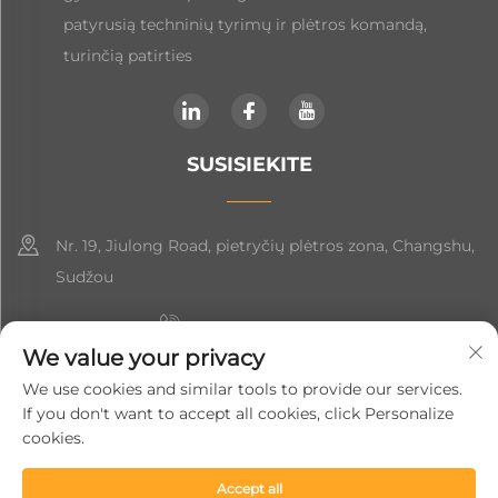
patyrusią techninių tyrimų ir plėtros komandą,
turinčią patirties
SUSISIEKITE
Nr. 19, Jiulong Road, pietryčių plėtros zona, Changshu,
Sudžou
+86-19906239903
We value your privacy
[email protected]
We use cookies and similar tools to provide our services.
If you don't want to accept all cookies, click Personalize
+86-13852981437
cookies.
Accept all
Autorių teisės © 2024 Suzhou Soft Gem Intelligent Equipment