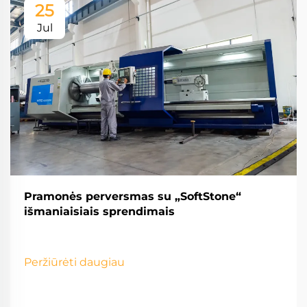
25
Jul
Pramonės perversmas su „SoftStone“
išmaniaisiais sprendimais
Peržiūrėti daugiau