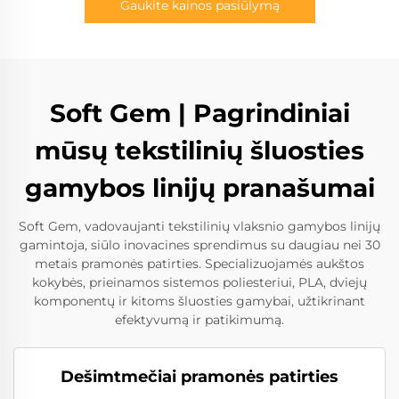
Gaukite kainos pasiūlymą
Soft Gem | Pagrindiniai
mūsų tekstilinių šluosties
gamybos linijų pranašumai
Soft Gem, vadovaujanti tekstilinių vlaksnio gamybos linijų
gamintoja, siūlo inovacines sprendimus su daugiau nei 30
metais pramonės patirties. Specializuojamės aukštos
kokybės, prieinamos sistemos poliesteriui, PLA, dviejų
komponentų ir kitoms šluosties gamybai, užtikrinant
efektyvumą ir patikimumą.
Dešimtmečiai pramonės patirties