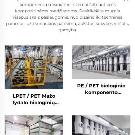
komponentų mišiniams ir žemai šiltnantiems
kompozitinėms medžiagoms. Pasitikėkite mumis
visapusiškais paslaugomis, nuo dizaino iki techninės
paramos, užtikrinančios patikimą, aukštos kokybės viršulių
gamybą.
PE / PET biologinio
komponento
LPET / PET Mažo
kuokštelinio pluošto
lydalo biologinių
mašina
komponentų
kuokštelinio pluošto
gamybos linija
Kompozicinio