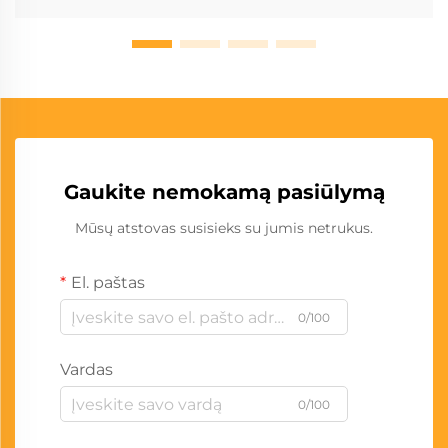
Gaukite nemokamą pasiūlymą
Mūsų atstovas susisieks su jumis netrukus.
El. paštas
0/100
Vardas
0/100