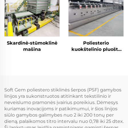
kuokštelinio pluošto
gamybos mašina
Skardinė-stūmoklinė
Poliesterio
mašina
kuokštelinio pluošto
gamybos linija
Soft Gem poliestero stiklinės šerpos (PSF) gamybos
linijos yra sukonstruotos atitinkant tekstilinio ir
neveislumo pramonės įvairius poreikius. Dėmesys
kuriamas inovacijoms ir patikimumui, ir šios linijos
siūlo gamybos galimybes nuo 2 iki 200 tonų per
dieną, palaikomos titro intervalu nuo 0,78 iki 25 dtex.
Ši lankstumas leidžia gamintojams gaminti šerpas