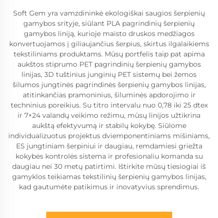
Soft Gem yra vamzdininkė ekologiškai saugios šerpienių
gamybos srityje, siūlant PLA pagrindinių šerpienių
gamybos liniją, kurioje maisto druskos medžiagos
konvertuojamos į giliaujančius šerpius, skirtus ilgalaikiems
tekstiliniams produktams. Mūsų portfelis taip pat apima
aukštos stiprumo PET pagrindinių šerpienių gamybos
linijas, 3D tuštinius junginių PET sistemų bei žemos
šilumos jungtinės pagrindinės šerpienių gamybos linijas,
atitinkančias pramoninius, šiluminės apdorojimo ir
techninius poreikius. Su titro intervalu nuo 0,78 iki 25 dtex
ir 7×24 valandų veikimo režimu, mūsų linijos užtikrina
aukštą efektyvumą ir stabilų kokybę. Siūlome
individualizuotus projektus dviemponentiniams mišiniams,
ES jungtiniam šerpiniui ir daugiau, remdamiesi griežta
kokybės kontrolės sistema ir profesionaliu komanda su
daugiau nei 30 metų patirtimi. Ištirkite mūsų tiesiogiai iš
gamyklos teikiamas tekstilinių šerpienių gamybos linijas,
kad gautumėte patikimus ir inovatyvius sprendimus.