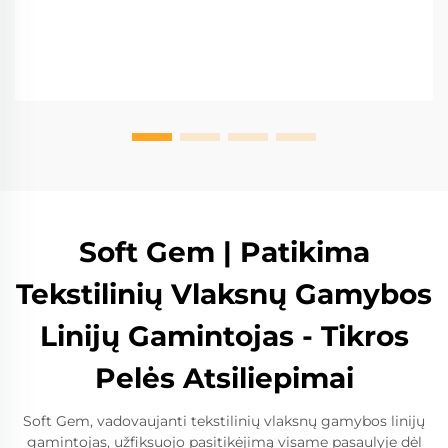
Soft Gem | Patikima
Tekstilinių Vlaksnų Gamybos
Linijų Gamintojas - Tikros
Pelės Atsiliepimai
Soft Gem, vadovaujanti tekstilinių vlaksnų gamybos linijų
gamintojas, užfiksuojo pasitikėjimą visame pasaulyje dėl