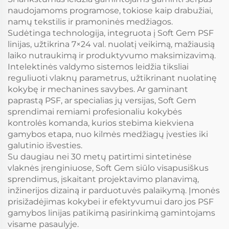
naudojamoms programose, tokiose kaip drabužiai,
namų tekstilis ir pramoninės medžiagos.
Sudėtinga technologija, integruota į Soft Gem PSF
linijas, užtikrina 7×24 val. nuolatį veikimą, mažiausią
laiko nutraukimą ir produktyvumo maksimizavimą.
Intelektinės valdymo sistemos leidžia tiksliai
reguliuoti vlaknų parametrus, užtikrinant nuolatinę
kokybę ir mechanines savybes. Ar gaminant
paprastą PSF, ar specialias jų versijas, Soft Gem
sprendimai remiami profesionaliu kokybės
kontrolės komanda, kurios stebima kiekviena
gamybos etapa, nuo kilmės medžiagų įvesties iki
galutinio išvesties.
Su daugiau nei 30 metų patirtimi sintetinėse
vlaknės įrenginiuose, Soft Gem siūlo visapusiškus
sprendimus, įskaitant projektavimo planavimą,
inžinerijos dizainą ir parduotuvės palaikymą. Įmonės
prisižadėjimas kokybei ir efektyvumui daro jos PSF
gamybos linijas patikimą pasirinkimą gamintojams
visame pasaulyje.