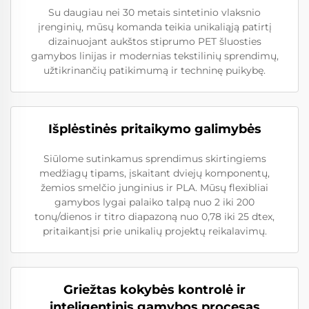
Su daugiau nei 30 metais sintetinio vlaksnio
įrenginių, mūsų komanda teikia unikaliąją patirtį
dizainuojant aukštos stiprumo PET šluosties
gamybos linijas ir modernias tekstilinių sprendimų,
užtikrinančių patikimumą ir techninę puikybę.
Išplėstinės pritaikymo galimybės
Siūlome sutinkamus sprendimus skirtingiems
medžiagų tipams, įskaitant dviejų komponentų,
žemios smelčio junginius ir PLA. Mūsų flexibliai
gamybos lygai palaiko talpą nuo 2 iki 200
tonų/dienos ir titro diapazoną nuo 0,78 iki 25 dtex,
pritaikantįsi prie unikalių projektų reikalavimų.
Griežtas kokybės kontrolė ir
inteligentinis gamybos procesas