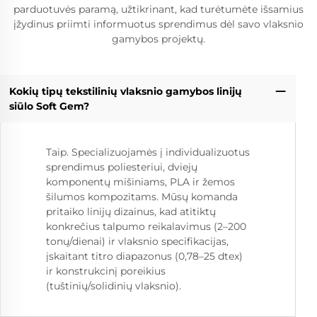
parduotuvės paramą, užtikrinant, kad turėtumėte išsamius
įžydinus priimti informuotus sprendimus dėl savo vlaksnio
gamybos projektų.
Kokių tipų tekstilinių vlaksnio gamybos linijų
siūlo Soft Gem?
Taip. Specializuojamės į individualizuotus
sprendimus poliesteriui, dviejų
komponentų mišiniams, PLA ir žemos
šilumos kompozitams. Mūsų komanda
pritaiko linijų dizainus, kad atitiktų
konkrečius talpumo reikalavimus (2–200
tonų/dienai) ir vlaksnio specifikacijas,
įskaitant titro diapazonus (0,78–25 dtex)
ir konstrukcinį poreikius
(tuštinių/solidinių vlaksnio).