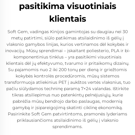
pasitikima visuotiniais
klientais
Soft Gem, vadingas Kinijos gamintojas su daugiau nei 30
metų patirtimi, siūlo patikimas atsilaidinimo iš gėlių į
vlaksnio gamybos linijas, kurios vertinamos dėl kokybės ir
inovacijų. Mūsų sprendimai – įskaitant poliesterio, PLA ir bi-
komponentinius tinklus – yra pasitikimi visuotiniais
klientais dėl jų efektyvumo, tvarumo ir pritaikomų dizainų.
Su pajamomis nuo 2 iki 200 tonų per dieną ir griežtomis
kokybės kontrolės procedūromis, mūsų sistemos
transformuoja atliekinius PET į aukštos vertės vlaksnius, tuo
pačiu siūlydamos techninę paramą 7×24 valandas. Ištirkite
tikras atsiliepimus nuo patenkintų pelnėjusiųjų, kurie
pabrėžia mūsų bendrojo darbo paslaugas, modernią
gamybą ir įsipareigojimą skatinti ciklinę ekonomiką.
Pasirinkite Soft Gem patvirtintoms, pramonės lyderiams
priklausiančioms atsilaidinimo iš gėlių į vlaksnio
sprendimams.