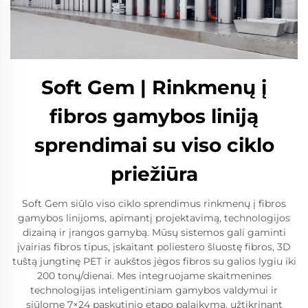
Soft Gem | Rinkmenų į
fibros gamybos liniją
sprendimai su viso ciklo
priežiūra
Soft Gem siūlo viso ciklo sprendimus rinkmenų į fibros
gamybos linijoms, apimantį projektavimą, technologijos
dizainą ir įrangos gamybą. Mūsų sistemos gali gaminti
įvairias fibros tipus, įskaitant poliestero šluostę fibros, 3D
tuštą jungtinę PET ir aukštos jėgos fibros su galios lygiu iki
200 tonų/dienai. Mes integruojame skaitmenines
technologijas inteligentiniam gamybos valdymui ir
siūlome 7×24 paskutinio etapo palaikymą, užtikrinant