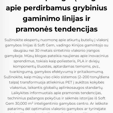
apie perdirbamus grybinius
gaminimo linijas ir
pramonės tendencijas
Sužinokite ekspertų nuomonę apie atkurtų butelių į vlaksnį
gamybos linijas iš Soft Gem, vadingo Kinijos gamintojo su
daugiau nei 30 metais sintetinio vlaksnio įrangos
gamyboje. Mūsų blogas pateikia naujienas apie inovacinius
sprendimus, tokiais kaip poliesteris, PLA ir dviejų
komponentų šluostės, aptardamas temoms, pvz.,
tvarkingumą, gamybos efektyvumą ir pritaikomumą.
Sužinokite, kaip mūsų viso ciklo sistemos (2–200 tonų/diena
talpa) transformuoja atliekinius PET į aukštos kokybės
vlaksnius, laikantis globalių aplinkosaugos standartų.
Laikykites informuotais apie pramonės tendencijas,
techninius pažangos pokyčius ir sėkmės istorijas iš Soft
Gem 30,000 m² inteligentinio gamybos centro. Ar ieškote
patarimų dėl optimalios vlaksnio gamybos ar tyrinėjate