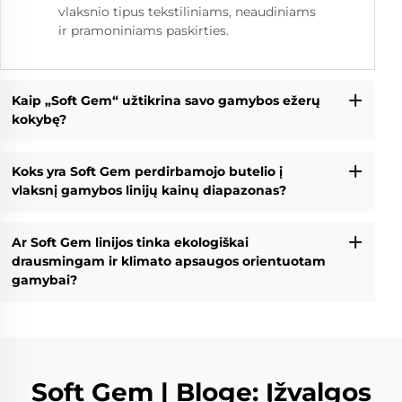
vlaksnio tipus tekstiliniams, neaudiniams
ir pramoniniams paskirties.
Kaip „Soft Gem“ užtikrina savo gamybos ežerų
kokybę?
Koks yra Soft Gem perdirbamojo butelio į
vlaksnį gamybos linijų kainų diapazonas?
Ar Soft Gem linijos tinka ekologiškai
drausmingam ir klimato apsaugos orientuotam
gamybai?
Soft Gem | Bloge: Įžvalgos