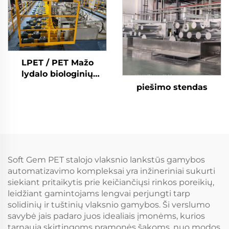
poliesterio
kuokštelinio pluošto
PSF gamybos mašina
LPET / PET Mažo
lydalo biologinių
komponentų
piešimo stendas
kuokštelinio pluošto
gamybos linija
Kompozicinio
kuokštelinio pluošto
gamybos mašina
Soft Gem PET stalojo vlaksnio lankstūs gamybos
automatizavimo kompleksai yra inžineriniai sukurti
siekiant pritaikytis prie keičiančiųsi rinkos poreikių,
leidžiant gamintojams lengvai perjungti tarp
solidinių ir tuštinių vlaksnio gamybos. Ši verslumo
savybė jais padaro juos idealiais įmonėms, kurios
tarnauja skirtingoms pramonės šakoms, nuo modos