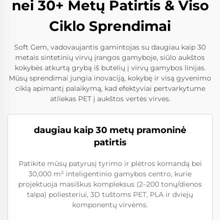
nei 30+ Metų Patirtis & Viso
Ciklo Sprendimai
Soft Gem, vadovaujantis gamintojas su daugiau kaip 30
metais sintetinių virvų įrangos gamyboje, siūlo aukštos
kokybės atkurtą grybą iš butelių į virvų gamybos linijas.
Mūsų sprendimai jungia inovaciją, kokybę ir visą gyvenimo
ciklą apimantį palaikymą, kad efektyviai pertvarkytume
atliekas PET į aukštos vertės virves.
daugiau kaip 30 metų pramoninė
patirtis
Patikite mūsų patyrusį tyrimo ir plėtros komandą bei
30,000 m² inteligentinio gamybos centro, kurie
projektuoja masiškus kompleksus (2–200 tonų/dienos
talpa) poliesteriui, 3D tuštoms PET, PLA ir dviejų
komponentų virvėms.