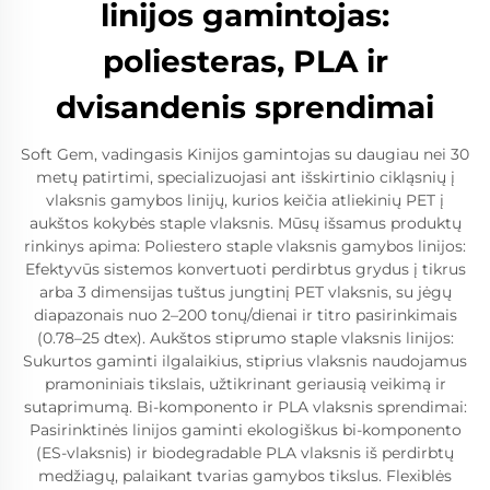
linijos gamintojas:
poliesteras, PLA ir
dvisandenis sprendimai
Soft Gem, vadingasis Kinijos gamintojas su daugiau nei 30
metų patirtimi, specializuojasi ant išskirtinio cikląsnių į
vlaksnis gamybos linijų, kurios keičia atliekinių PET į
aukštos kokybės staple vlaksnis. Mūsų išsamus produktų
rinkinys apima: Poliestero staple vlaksnis gamybos linijos:
Efektyvūs sistemos konvertuoti perdirbtus grydus į tikrus
arba 3 dimensijas tuštus jungtinį PET vlaksnis, su jėgų
diapazonais nuo 2–200 tonų/dienai ir titro pasirinkimais
(0.78–25 dtex). Aukštos stiprumo staple vlaksnis linijos:
Sukurtos gaminti ilgalaikius, stiprius vlaksnis naudojamus
pramoniniais tikslais, užtikrinant geriausią veikimą ir
sutaprimumą. Bi-komponento ir PLA vlaksnis sprendimai:
Pasirinktinės linijos gaminti ekologiškus bi-komponento
(ES-vlaksnis) ir biodegradable PLA vlaksnis iš perdirbtų
medžiagų, palaikant tvarias gamybos tikslus. Flexiblės