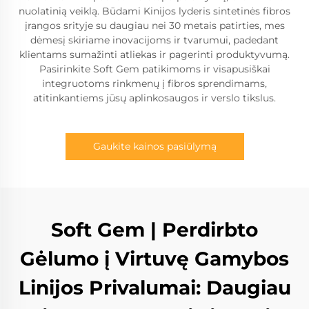
nuolatinią veiklą. Būdami Kinijos lyderis sintetinės fibros
įrangos srityje su daugiau nei 30 metais patirties, mes
dėmesį skiriame inovacijoms ir tvarumui, padedant
klientams sumažinti atliekas ir pagerinti produktyvumą.
Pasirinkite Soft Gem patikimoms ir visapusiškai
integruotoms rinkmenų į fibros sprendimams,
atitinkantiems jūsų aplinkosaugos ir verslo tikslus.
Gaukite kainos pasiūlymą
Soft Gem | Perdirbto
Gėlumo į Virtuvę Gamybos
Linijos Privalumai: Daugiau