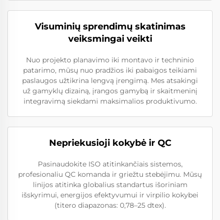
Visuminių sprendimų skatinimas
veiksmingai veikti
Nuo projekto planavimo iki montavo ir techninio
patarimo, mūsų nuo pradžios iki pabaigos teikiami
paslaugos užtikrina lengvą įrengimą. Mes atsakingi
už gamyklų dizainą, įrangos gamybą ir skaitmeninį
integravimą siekdami maksimalios produktivumo.
Nepriekusioji kokybė ir QC
Pasinaudokite ISO atitinkančiais sistemos,
profesionaliu QC komanda ir griežtu stebėjimu. Mūsų
linijos atitinka globalius standartus išoriniam
išskyrimui, energijos efektyvumui ir virpilio kokybei
(titero diapazonas: 0,78–25 dtex).