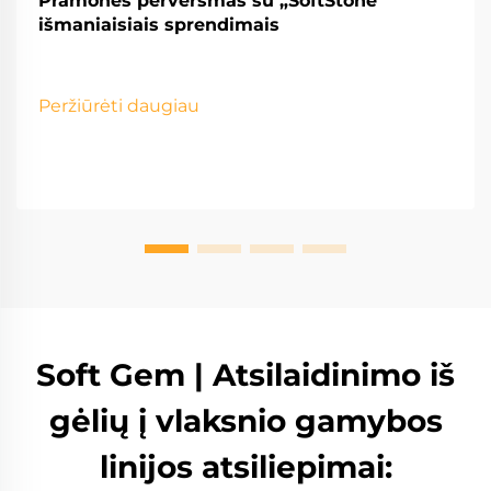
Pramonės perversmas su „SoftStone“
išmaniaisiais sprendimais
Peržiūrėti daugiau
Soft Gem | Atsilaidinimo iš
gėlių į vlaksnio gamybos
linijos atsiliepimai: