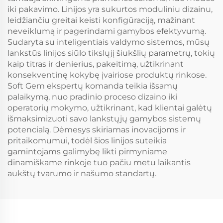
iki pakavimo. Linijos yra sukurtos moduliniu dizainu,
leidžiančiu greitai keisti konfigūraciją, mažinant
neveiklumą ir pagerindami gamybos efektyvumą.
Sudaryta su inteligentiais valdymo sistemos, mūsų
lankstūs linijos siūlo tikslųjį šiukšlių parametrų, tokių
kaip titras ir denierius, pakeitimą, užtikrinant
konsekventinę kokybę įvairiose produktų rinkose.
Soft Gem ekspertų komanda teikia išsamų
palaikymą, nuo pradinio proceso dizaino iki
operatorių mokymo, užtikrinant, kad klientai galėtų
išmaksimizuoti savo lankstųjų gamybos sistemų
potencialą. Dėmesys skiriamas inovacijoms ir
pritaikomumui, todėl šios linijos suteikia
gamintojams galimybę likti pirmyniame
dinamiškame rinkoje tuo pačiu metu laikantis
aukštų tvarumo ir našumo standartų.