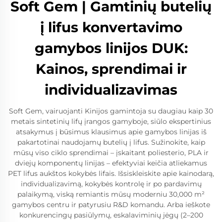
Soft Gem | Gamtinių butelių
į lifus konvertavimo
gamybos linijos DUK:
Kainos, sprendimai ir
individualizavimas
Soft Gem, vairuojanti Kinijos gamintoja su daugiau kaip 30
metais sintetinių lifų įrangos gamyboje, siūlo ekspertinius
atsakymus į būsimus klausimus apie gamybos linijas iš
pakartotinai naudojamų butelių į lifus. Sužinokite, kaip
mūsų viso ciklo sprendimai – įskaitant poliesterio, PLA ir
dviejų komponentų linijas – efektyviai keičia atliekamus
PET lifus aukštos kokybės lifais. Išsiskleiskite apie kainodarą,
individualizavimą, kokybės kontrolę ir po pardavimų
palaikymą, viską remiantis mūsų moderniu 30,000 m²
gamybos centru ir patyrusiu R&D komandu. Arba ieškote
konkurencingų pasiūlymų, eskalaviminių jėgų (2–200