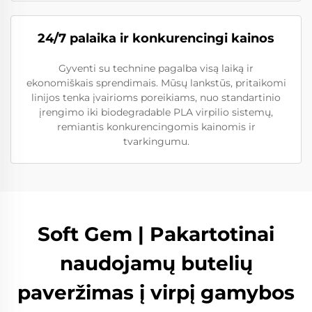
24/7 palaika ir konkurencingi kainos
Gyventi su technine pagalba visą laiką ir
ekonomiškais sprendimais. Mūsų lankstūs, pritaikomi
linijos tenka įvairioms poreikiams, nuo standartinio
įrengimo iki biodegradable PLA virpilio sistemų,
remiantis konkurencingomis kainomis ir
tvarkingumu.
Soft Gem | Pakartotinai
naudojamų butelių
paveržimas į virpį gamybos