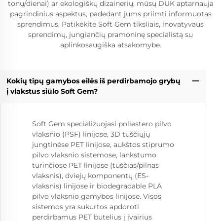
tonų/dienai) ar ekologiškų dizainerių, mūsų DUK aptarnauja
pagrindinius aspektus, padedant jums priimti informuotas
sprendimus. Patikėkite Soft Gem tiksliais, inovatyvaus
sprendimų, jungiančių pramoninę specialistą su
aplinkosaugiška atsakomybe.
Kokių tipų gamybos eilės iš perdirbamojo grybų
į vlakstus siūlo Soft Gem?
Soft Gem specializuojasi poliestero pilvo
vlaksnio (PSF) linijose, 3D tuščiųjų
jungtinėse PET linijose, aukštos stiprumo
pilvo vlaksnio sistemose, lankstumo
turinčiose PET linijose (tuščias/pilnas
vlaksnis), dviejų komponentų (ES-
vlaksnis) linijose ir biodegradable PLA
pilvo vlaksnio gamybos linijose. Visos
sistemos yra sukurtos apdoroti
perdirbamus PET butelius į įvairius