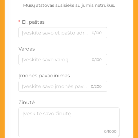
Mūsų atstovas susisieks su jumis netrukus.
El. paštas
0/100
Vardas
0/100
Įmonės pavadinimas
0/200
Žinutė
0/1000