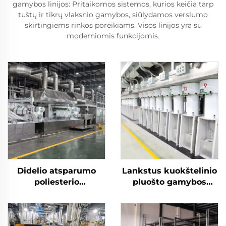
gamybos linijos: Pritaikomos sistemos, kurios keičia tarp
tuštų ir tikrų vlaksnio gamybos, siūlydamos verslumo
skirtingiems rinkos poreikiams. Visos linijos yra su
moderniomis funkcijomis.
Didelio atsparumo
Lankstus kuokštelinio
poliesterio
pluošto gamybos
kuokštelinio pluošto
mašinų gamybos linija
(PSP) gamybos
gamina ir tuščiavidurį,
gamyklos kieto
ir kietą pluoštą