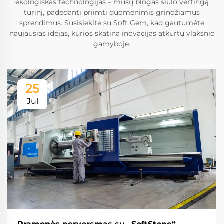
ekologiškas technologijas – mūsų blogas siūlo vertingą
turinį, padedantį priimti duomenimis grindžiamus
sprendimus. Susisiekite su Soft Gem, kad gautumėte
naujausias idėjas, kurios skatina inovacijas atkurtų vlaksnio
gamyboje.
25
Jul