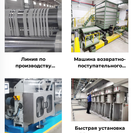
Линия по
Машина возвратно-
производству
поступательного
разлагаемого
действия
штапельного волокна
PLA Машина для
производства
кукурузного волокна
Быстрая установка