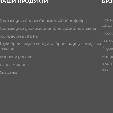
НАШИ ПРОДУКТИ
БРЗ
Поче
Производња полиестерских стапел фибра
стра
Производња двокомпонентне штитне влакна
Прои
Производња ЛПЛ-а
О на
Други производни линији за производњу хемијских
влакана
Случа
резервни делови
Нови
Конт
Главна машина
нас
Изгарање