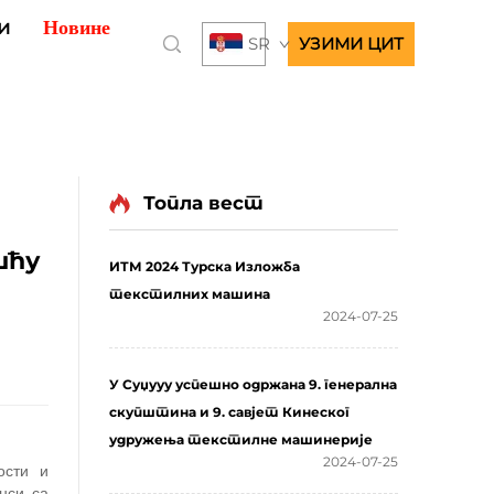
и
Новине
SR
УЗИМИ ЦИТ
Топла вест
шћу
ИТМ 2024 Турска Изложба
текстилних машина
2024-07-25
У Суџууу успешно одржана 9. генерална
скупштина и 9. савјет Кинеског
удружења текстилне машинерије
2024-07-25
ости и
нси са