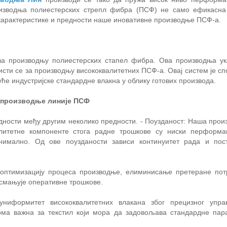
роизводња полиестерских стрепл фибра (ПСФ) не само ефикасна
 карактеристике и предности наше иновативне производње ПСФ-а.
за производњу полиестерских стапел фибра. Ова производња ук
исти се за производњу висококвалитетних ПСФ-а. Овај систем је с
ће индустријске стандардне влакна у облику готових производа.
 производње линије ПСФ
ности међу другим неколико предности. - Поузданост: Наша прои
валитетне компоненте стога радне трошкове су ниски перформа
нимално. Од ове поузданости зависи континуитет рада и пос
 оптимизацију процеса производње, елиминисање претеране по
 смањује оперативне трошкове.
униформитет висококвалитетних влакана због прецизног упр
еома важна за текстил који мора да задовољава стандардне пар