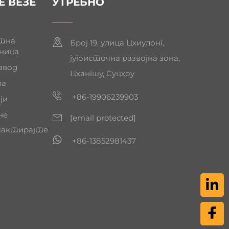
Е ВЕЗЕ
УТРЕБНО
тна
Број 19, улица Цхиулонг,
ница
југоисточна развојна зона,
звод
Цхангшу, Суцхоу
ма
+86-19906239903
ји
не
[email protected]
актирајте
+86-13852981437