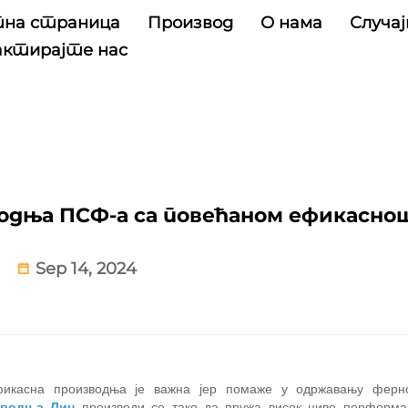
на страница
Производ
О нама
Случај
ктирајте нас
водња ПСФ-а са повећаном ефикасно
Sep 14, 2024
ефикасна производња је важна јер помаже у одржавању ферн
зводња Лин
производи се тако да пружа висок ниво перформа