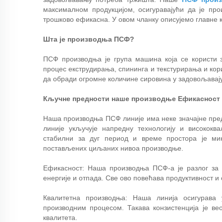
максималном продукцијом, осигуравајући да је п
трошково ефикасна. У овом чланку описујемо главне
Шта је производња ПСФ?
ПСФ производња је група машина која се користи 
процес екструдирања, спининга и текстурирања и кор
да обради огромне количине сировина у задовољавају
Кључне предности наше производње Ефикасност
Наша производња ПСФ линије има неке значајне пред
линије укључује напредну технологију и високок
стабилни за дуг период и време простора је ми
постављених циљаних нивоа производње.
Ефикасност: Наша производња ПСФ-а је разлог за
енергије и отпада. Све ово повећава продуктивност и
Квалитетна производња: Наша линија осигурава 
производним процесом. Такава конзистенција је в
квалитета.