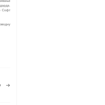
живање
ндарда.
е Софт
зводну
и