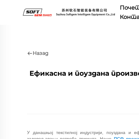
Почет
Конта
Назад
Ефикасна и поуздана произ
У данашњој текстилној индустрији, поуздана и 
задовољавању потреба тржишта. Наше
ПСФ прои