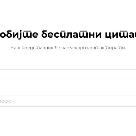
обијте бесплатни цит
Наш представник ће вас ускоро контактирати.