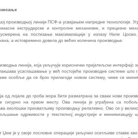
онисање
 производњој линији ПСФ-а усвајањем напредне технологије. Уг
ефикасне екструдерске и контролне механизме, и прецизне мех
 усмерена на постизање максимизације у излазу Ниле Цосмо.
на, а истовремено довела до већих количина производње.
водња линија, која укључује кориснички пријатељски интерфејс з
акшава усаглашавање у већ постојеће производне системе што г
маже особље да се брзо прилагоди новом систему, чиме се мини
.
а од лојале до гроба мора бити разматрана за сваки нови произв
 је сигурно на првом месту. Ова линија је уграђена са побо
ва еколошки прихватљиву производњу релативно. Ово се у велико
бољшање одрживости у текстилној индустрији и минимизацију ш
т Џем је у своје пословне операције укључио осетљиве ставке као