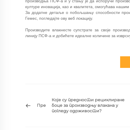
производња ПСФ-а и у стању је да испоручи произво
културе иновација, као и квалитета, омогућава наши
За додатне детаље о побољшању способности про
Гемес, погледајте ову веб локацију.
Производите влакнесте супстрате за своје произв
линију ПСФ-а и добићете идеалне количине за изврсн
Које су предности рециклиране
Пре
боце за производњу влакана у
погледу одрживости?