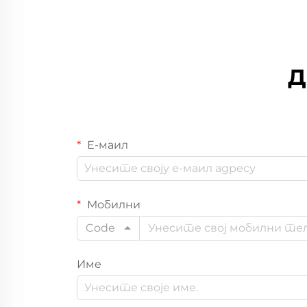
Д
Е-маил
Мобилни
Code
Име