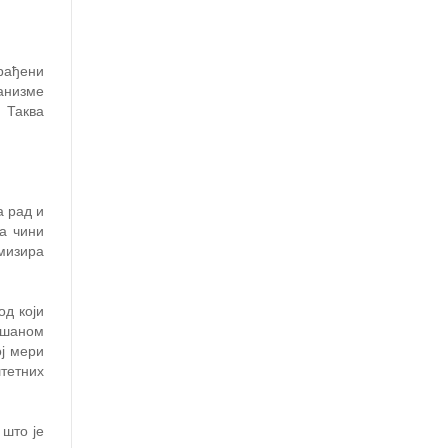
рађени
анизме
 Таква
а рад и
а чини
мизира
од који
љшаном
ј мери
тетних
 што је