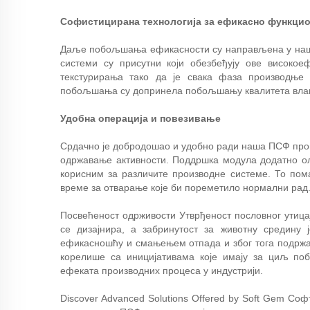
Софистицирана технологија за ефикасно функци
Даље побољшања ефикасности су направљена у нашој
системи су присутни који обезбеђују ове високо
текстурирања тако да је свака фаза производње
побољшања су допринела побољшању квалитета влака
Удобна операција и повезивање
Срдачно је добродошао и удобно ради наша ПСФ произ
одржавање активности. Поддршка модула додатно ол
корисним за различите производне системе. То по
време за отварање које би пореметило нормални рад
Посвећеност одрживости Утврђеност пословног утицај
се дизајнира, а забринутост за животну средину
ефикасношћу и смањењем отпада и због тога подржа
корелише са иницијативама које имају за циљ по
ефеката производних процеса у индустрији.
Discover Advanced Solutions Offered by Soft Gem Соф