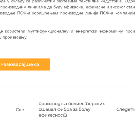
де у складу са различитим захтевима текстилне индустрије. Одр
м производним линијама да буду ефикасне, ефикасне и високог ста
изводње ПСФ-а коришћењем производне линије ПСФ-а компаниј
оде користећи мултифункционалну и енергетски економичну прои
у производњу.
Разговарајте са
стручњаком
производња полиестерских
стапел фибра за бољу
Следећ
Све
ефикасност