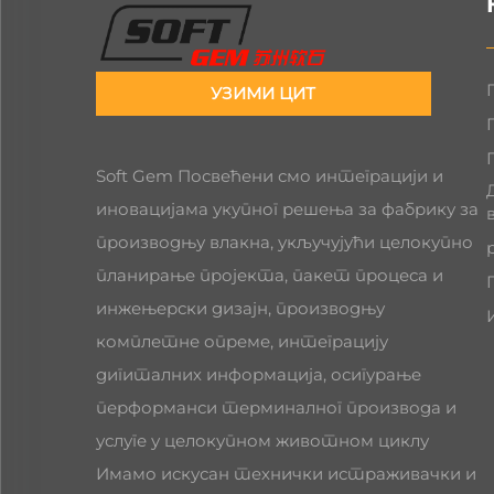
УЗИМИ ЦИТ
Soft Gem Посвећени смо интеграцији и
иновацијама укупног решења за фабрику за
производњу влакна, укључујући целокупно
планирање пројекта, пакет процеса и
инжењерски дизајн, производњу
комплетне опреме, интеграцију
дигиталних информација, осигурање
перформанси терминалног производа и
услуге у целокупном животном циклу
Имамо искусан технички истраживачки и