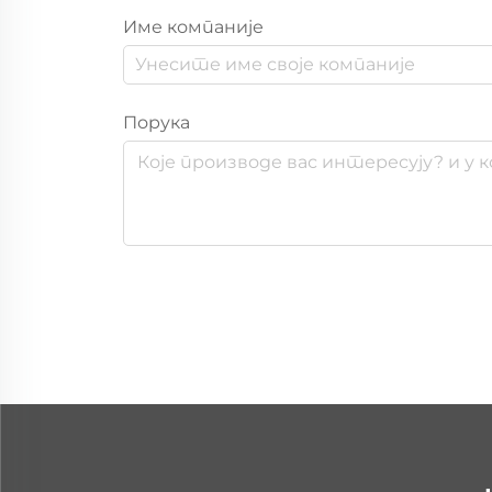
Име компаније
Порука