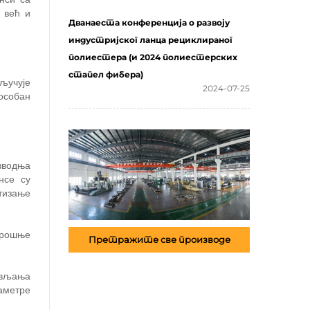
 већ и
Дванаеста конференција о развоју
индустријског ланца рециклираног
полиестера (и 2024 полиестерских
стапел фибера)
ључује
2024-07-25
пособан
зводња
нсе су
тизање
трошње
Претражите све производе
ављања
аметре