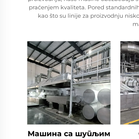
praćenjem kvaliteta. Pored standardnih
kao što su linije za proizvodnju nis
ma
Машина са шупљим