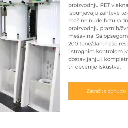
proizvodnju PET vlakna
ispunjavaju zahteve tek
mašine nude brzu radnju,
proizvodnju praznih/čv
mešavina. Sa opsegom t
200 tone/dan, naše re
i strognim kontrolom 
dostavljanju i komple
tri decenije iskustva.
Zatražite ponudu