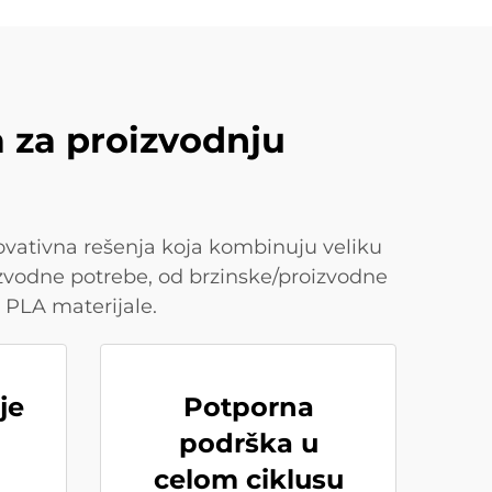
a za proizvodnju
a
novativna rešenja koja kombinuju veliku
oizvodne potrebe, od brzinske/proizvodne
 PLA materijale.
je
Potporna
podrška u
celom ciklusu