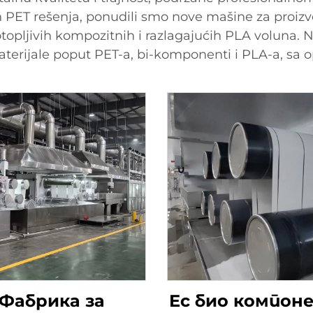
 PET rešenja, ponudili smo nove mašine za proizv
kotopljivih kompozitnih i razlagajućih PLA voluna. 
terijale poput PET-a, bi-komponenti i PLA-a, sa o
Фабрика за
Ес био компон