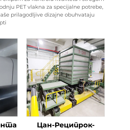
odnju PET vlakna za specijalne potrebe,
Naše prilagodljive dizajne obuhvataju
pti
ента
Цан-Реципрок-