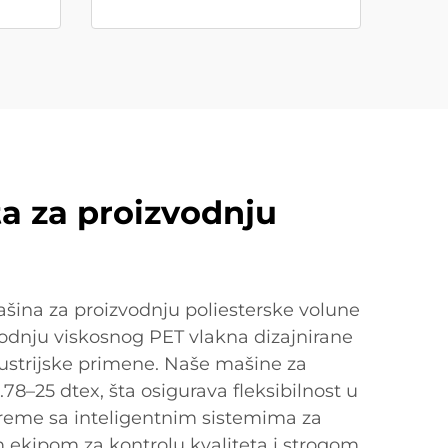
ta za proizvodnju
šina za proizvodnju poliesterske volune
vodnju viskosnog PET vlakna dizajnirane
ndustrijske primene. Naše mašine za
78–25 dtex, šta osigurava fleksibilnost u
preme sa inteligentnim sistemima za
m ekipom za kontrolu kvaliteta i strogom