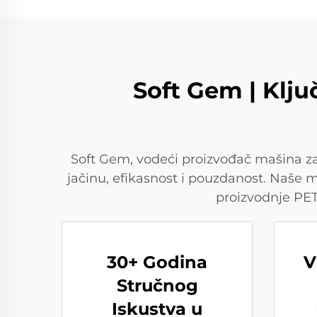
Soft Gem | Klju
Soft Gem, vodeći proizvođač mašina za 
jačinu, efikasnost i pouzdanost. Naše m
proizvodnje PET
30+ Godina
V
Stručnog
Iskustva u