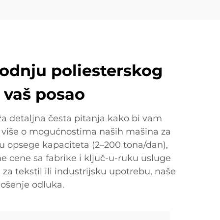
vodnju poliesterskog
 vaš posao
a detaljna česta pitanja kako bi vam
e više o mogućnostima naših mašina za
u opsege kapaciteta (2–200 tona/dan),
e cene sa fabrike i ključ-u-ruku usluge
a tekstil ili industrijsku upotrebu, naše
nošenje odluka.