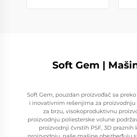
Soft Gem | Mašin
Soft Gem, pouzdan proizvođač sa preko 
i inovativnim rešenjima za proizvodnju
za brzu, visokoproduktivnu proizvo
proizvodnju poliesterske volune podržava
proizvodnji čvrstih PSF, 3D prazni
proizvodnju, naše mašine obezbeđuju sta