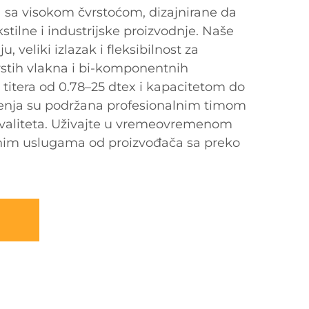
 sa visokom čvrstoćom, dizajnirane da
stilne i industrijske proizvodnje. Naše
 veliki izlazak i fleksibilnost za
rstih vlakna i bi-komponentnih
itera od 0.78–25 dtex i kapacitetom do
šenja su podržana profesionalnim timom
kvaliteta. Uživajte u vremeovremenom
tnim uslugama od proizvođača sa preko