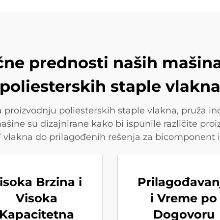
čne prednosti naših mašin
poliesterskih staple vlakn
proizvodnju poliesterskih staple vlakna, pruža i
ašine su dizajnirane kako bi ispunile različite pr
 vlakna do prilagođenih rešenja za bicomponent i
isoka Brzina i
Prilagođavan
Visoka
i Vreme po
Kapacitetna
Dogovoru