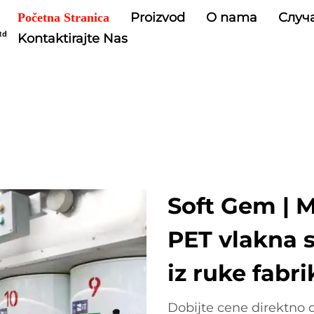
Proizvod
O nama
Случ
Početna Stranica
Kontaktirajte Nas
Soft Gem | 
PET vlakna 
iz ruke fabri
Dobijte cene direktno 