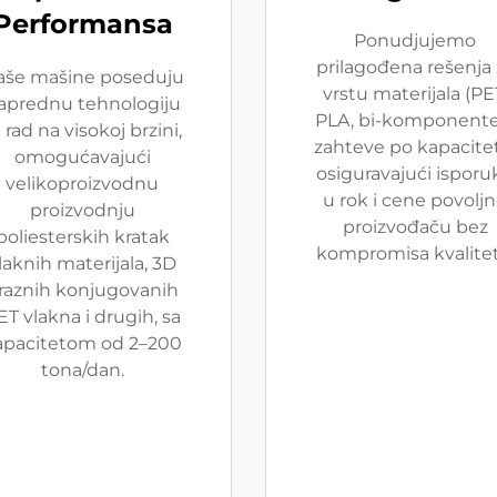
Performansa
Ponudjujemo
prilagođena rešenja 
aše mašine poseduju
vrstu materijala (PE
aprednu tehnologiju
PLA, bi-komponente)
 rad na visokoj brzini,
zahteve po kapacite
omogućavajući
osiguravajući isporu
velikoproizvodnu
u rok i cene povolj
proizvodnju
proizvođaču bez
poliesterskih kratak
kompromisa kvalitet
laknih materijala, 3D
raznih konjugovanih
ET vlakna i drugih, sa
apacitetom od 2–200
tona/dan.