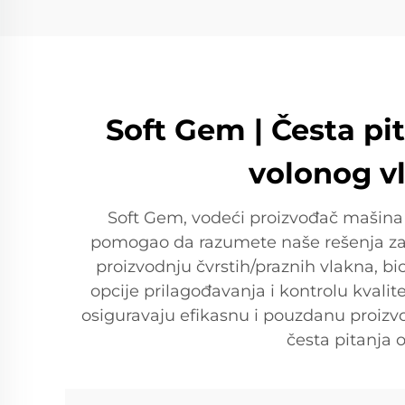
Soft Gem | Česta pi
volonog v
Soft Gem, vodeći proizvođač mašina 
pomogao da razumete naše rešenja za 
proizvodnju čvrstih/praznih vlakna, 
opcije prilagođavanja i kontrolu kvali
osiguravaju efikasnu i pouzdanu proizvod
česta pitanja 