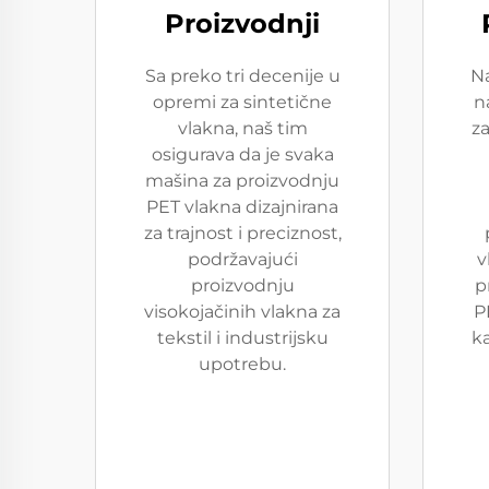
Proizvodnji
Sa preko tri decenije u
N
opremi za sintetične
n
vlakna, naš tim
za
osigurava da je svaka
mašina za proizvodnju
PET vlakna dizajnirana
za trajnost i preciznost,
podržavajući
v
proizvodnju
p
visokojačinih vlakna za
P
tekstil i industrijsku
k
upotrebu.