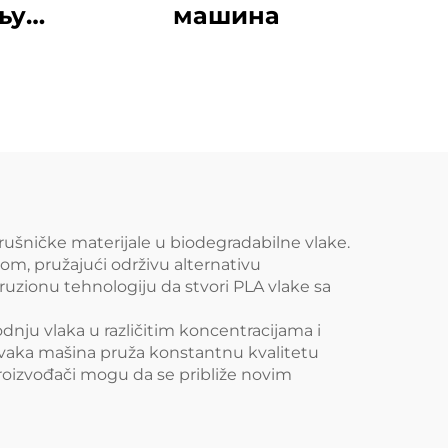
њу
машина
ана
rušničke materijale u biodegradabilne vlake.
žom, pružajući održivu alternativu
ruzionu tehnologiju da stvori PLA vlake sa
ju vlaka u različitim koncentracijama i
svaka mašina pruža konstantnu kvalitetu
proizvođači mogu da se približe novim