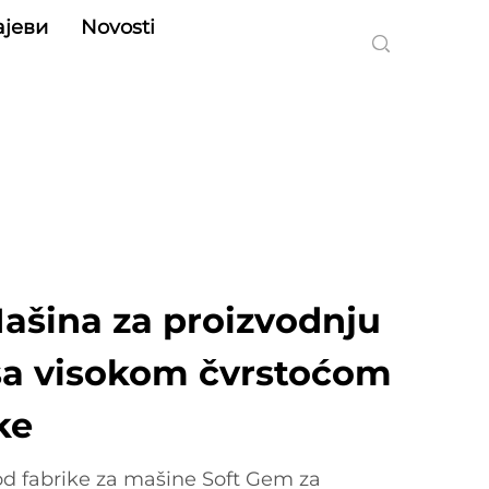
ајеви
Novosti
Mašina za proizvodnju
sa visokom čvrstoćom
ke
od fabrike za mašine Soft Gem za