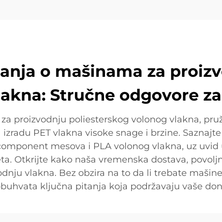
tanja o mašinama za proiz
lakna: Stručne odgovore za
za proizvodnju poliesterskog volonog vlakna, pruž
izradu PET vlakna visoke snage i brzine. Saznajt
bicomponent mesova i PLA volonog vlakna, uz uvid 
teta. Otkrijte kako naša vremenska dostava, povoljn
nju vlakna. Bez obzira na to da li trebate mašine z
obuhvata ključna pitanja koja podržavaju vaše do