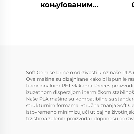
коњугованим
силиконским
п
полиестерским
ре
резаним влакнима
и
Soft Gem se brine o održivosti kroz naše PLA 
Ove mašine su dizajnirane kako bi ispunile ras
tradicionalnim PET vlakama. Proces proizvodn
izuzetnom disperzijom i termičkom stabilnoš
Naše PLA mašine su kompatibilne sa standard
strukturnim formama. Stručna znanja Soft Ge
istovremeno minimizujući uticaj na životinjsk
tržištima zelenih proizvoda i doprinesu održ