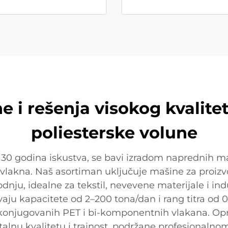
e i rešenja visokog kvalite
poliesterske volune
30 godina iskustva, se bavi izradom naprednih ma
 vlakna. Naš asortiman uključuje mašine za proiz
dnju, idealne za tekstil, nevevene materijale i i
ju kapacitete od 2–200 tona/dan i rang titra od 0.
h konjugovanih PET i bi-komponentnih vlakana. O
lnu kvalitetu i trajnost, podržane profesionalno