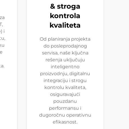
& stroga
kontrola
za
kvaliteta
T,
 i
tu,
Od planiranja projekta
ku
do posleprodajnog
ne
servisa, naše ključna
rešenja uključuju
a.
inteligentno
proizvodnju, digitalnu
integraciju i strogu
kontrolu kvaliteta,
osiguravajući
pouzdanu
performansu i
dugoročnu operativnu
efikasnost.