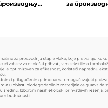
производњу
за производ
олиестерских
резаних влак
заних влакана
високе
здржљивости
(ПСФ)
mašine za proizvodnju staple vlake, koje pretvaraju kuku
tući zahtev za ekološki prihvatljivim tekstilima i ambala
je je optimizovan za efikasnost, koristeći naprednu ekst
ću.
nim i prilagođenim primenama, omogućavajući proizvodn
m-a u oblasti biodegradabilnih materijala osigurava da 
u sredinu. Izborom naših ekološki prihvatljivih rešenja, 
ivom budućnosti.