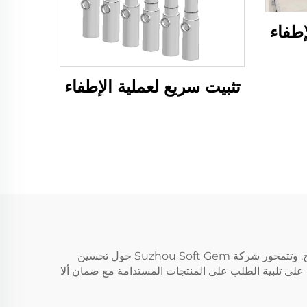
إطفاء
تثبيت سريع لعملية الإطفاء
في صناعة النسيج المستدامة، تلعب الألياف المعاد تدويرها دورًا مهمًا جدًا، حيث تتيح للمصنّعين تقليل الفاقد وخفض تكاليف الإنتاج. وتتمحور شركة Suzhou Soft Gem حول تحسين
م على تلبية الطلب على المنتجات المستدامة مع ضمان ألا