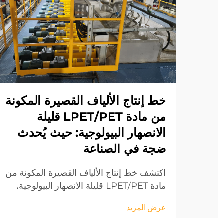
خط إنتاج الألياف القصيرة المكونة
من مادة LPET/PET قليلة
الانصهار البيولوجية: حيث يُحدث
ضجة في الصناعة
اكتشف خط إنتاج الألياف القصيرة المكونة من
مادة LPET/PET قليلة الانصهار البيولوجية،
والذي يتميز بتقنيات مبتكرة لتصنيع الألياف
عرض المزيد
المستدامة. استكشف مكوناته ومزاياه