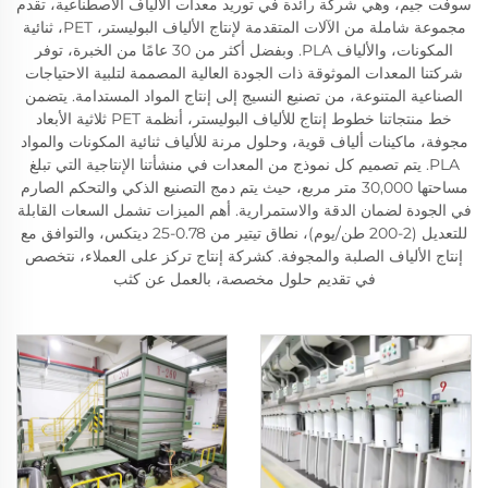
سوفت جيم، وهي شركة رائدة في توريد معدات الألياف الاصطناعية، تقدم
مجموعة شاملة من الآلات المتقدمة لإنتاج الألياف البوليستر، PET، ثنائية
المكونات، والألياف PLA. وبفضل أكثر من 30 عامًا من الخبرة، توفر
شركتنا المعدات الموثوقة ذات الجودة العالية المصممة لتلبية الاحتياجات
الصناعية المتنوعة، من تصنيع النسيج إلى إنتاج المواد المستدامة. يتضمن
خط منتجاتنا خطوط إنتاج للألياف البوليستر، أنظمة PET ثلاثية الأبعاد
مجوفة، ماكينات ألياف قوية، وحلول مرنة للألياف ثنائية المكونات والمواد
PLA. يتم تصميم كل نموذج من المعدات في منشأتنا الإنتاجية التي تبلغ
مساحتها 30,000 متر مربع، حيث يتم دمج التصنيع الذكي والتحكم الصارم
في الجودة لضمان الدقة والاستمرارية. أهم الميزات تشمل السعات القابلة
للتعديل (2-200 طن/يوم)، نطاق تيتير من 0.78-25 ديتكس، والتوافق مع
إنتاج الألياف الصلبة والمجوفة. كشركة إنتاج تركز على العملاء، نتخصص
في تقديم حلول مخصصة، بالعمل عن كثب