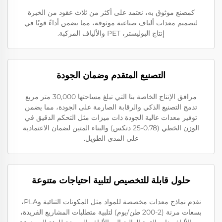
كمصنع موثوق به، نعتمد على أكثر من ثلاث عقود من الخبرة
لتصميم معدات ألياف صناعية موثوقة، مما يضمن أداءً قويًا في
إنتاج البوليستر، PET والألياف المركبة.
التصنيع المتقدم وضمان الجودة
مرافق الإنتاج الخاصة بنا التي تبلغ مساحتها 30,000 متر مربع
تدمج التصنيع الذكي والرقابة الصارمة على الجودة، مما يضمن
توفير معدات عالية الجودة ذات ميزات مثل التحكم الدقيق في
الوزن الخطي (0.78-25 دتكس) والبناء المتين لضمان الاعتمادية
على المدى الطويل.
حلول قابلة للتخصيص لتلبية احتياجات متنوعة
نقدم نماذج معدات مخصصة للمواد مثل المكونات الثنائية وPLA،
بسعات مرنة (2-200 طن/يوم) لتلبية متطلبات المشاريع الفريدة،