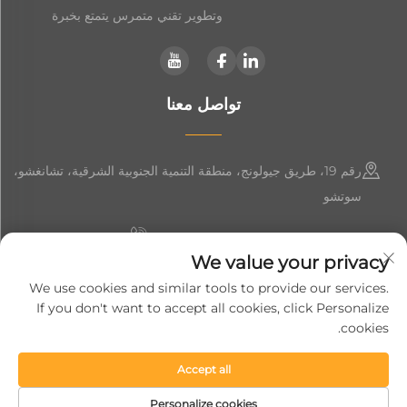
وتطوير تقني متمرس يتمتع بخبرة
تواصل معنا
رقم 19، طريق جيولونج، منطقة التنمية الجنوبية الشرقية، تشانغشو،
سوتشو
+86-19906239903
We value your privacy
[email protected]
We use cookies and similar tools to provide our services.
If you don't want to accept all cookies, click Personalize
+86-13852981437
cookies.
Accept all
حقوق النشر © 2024 شركة سوزهو سوفت جيم لتجهيزات المعدات الذكية
المحدودة.
سياسة الخصوصية
Personalize cookies