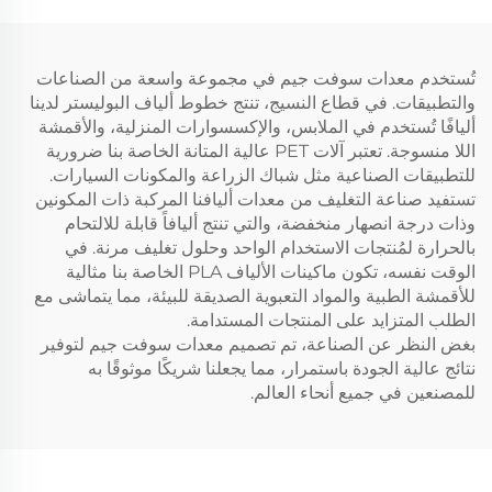
تُستخدم معدات سوفت جيم في مجموعة واسعة من الصناعات
والتطبيقات. في قطاع النسيج، تنتج خطوط ألياف البوليستر لدينا
أليافًا تُستخدم في الملابس، والإكسسوارات المنزلية، والأقمشة
اللا منسوجة. تعتبر آلات PET عالية المتانة الخاصة بنا ضرورية
للتطبيقات الصناعية مثل شباك الزراعة والمكونات السيارات.
تستفيد صناعة التغليف من معدات أليافنا المركبة ذات المكونين
وذات درجة انصهار منخفضة، والتي تنتج أليافاً قابلة للالتحام
بالحرارة لمُنتجات الاستخدام الواحد وحلول تغليف مرنة. في
الوقت نفسه، تكون ماكينات الألياف PLA الخاصة بنا مثالية
للأقمشة الطبية والمواد التعبوية الصديقة للبيئة، مما يتماشى مع
الطلب المتزايد على المنتجات المستدامة.
بغض النظر عن الصناعة، تم تصميم معدات سوفت جيم لتوفير
نتائج عالية الجودة باستمرار، مما يجعلنا شريكًا موثوقًا به
للمصنعين في جميع أنحاء العالم.