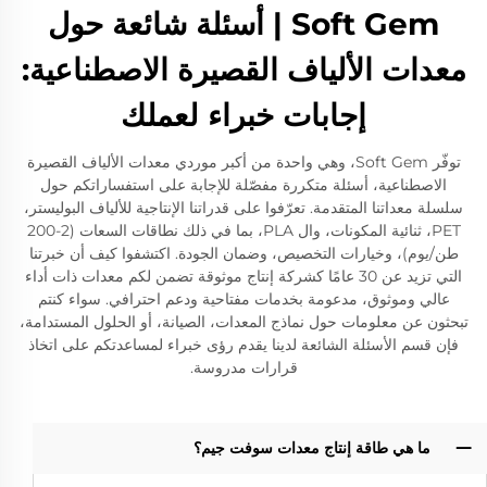
Soft Gem | أسئلة شائعة حول
معدات الألياف القصيرة الاصطناعية:
إجابات خبراء لعملك
توفّر Soft Gem، وهي واحدة من أكبر موردي معدات الألياف القصيرة
الاصطناعية، أسئلة متكررة مفصّلة للإجابة على استفساراتكم حول
سلسلة معداتنا المتقدمة. تعرّفوا على قدراتنا الإنتاجية للألياف البوليستر،
PET، ثنائية المكونات، وال PLA، بما في ذلك نطاقات السعات (2-200
طن/يوم)، وخيارات التخصيص، وضمان الجودة. اكتشفوا كيف أن خبرتنا
التي تزيد عن 30 عامًا كشركة إنتاج موثوقة تضمن لكم معدات ذات أداء
عالي وموثوق، مدعومة بخدمات مفتاحية ودعم احترافي. سواء كنتم
تبحثون عن معلومات حول نماذج المعدات، الصيانة، أو الحلول المستدامة،
فإن قسم الأسئلة الشائعة لدينا يقدم رؤى خبراء لمساعدتكم على اتخاذ
قرارات مدروسة.
ما هي طاقة إنتاج معدات سوفت جيم؟