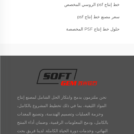
خط إنتاج psf الروسي المخصص
سعر مصنع خط إنتاج psf
حلول خط إنتاج PSF المخصصة
نحن ملتزمون بدمج وابتكار الحل الشامل لمصنع إنتاج
المواد الليفية، بما في ذلك تخطيط المشروع بالكامل،
وحزمة العمليات وتصميم الهندسة، وتصنيع المعدات
بالكامل، ودمج المعلومات الرقمية، وضمان أداء المنتج
النهائي، وخدمات دورة الحياة الكاملة. لدينا فريق بحث