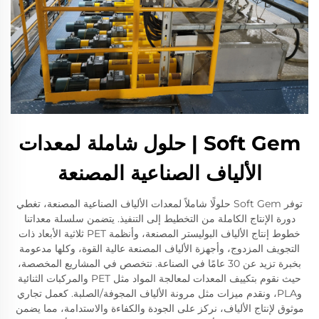
Soft Gem | حلول شاملة لمعدات
الألياف الصناعية المصنعة
توفر Soft Gem حلولًا شاملاً لمعدات الألياف الصناعية المصنعة، تغطي
دورة الإنتاج الكاملة من التخطيط إلى التنفيذ. يتضمن سلسلة معداتنا
خطوط إنتاج الألياف البوليستر المصنعة، وأنظمة PET ثلاثية الأبعاد ذات
التجويف المزدوج، وأجهزة الألياف المصنعة عالية القوة، وكلها مدعومة
بخبرة تزيد عن 30 عامًا في الصناعة. نتخصص في المشاريع المخصصة،
حيث نقوم بتكييف المعدات لمعالجة المواد مثل PET والمركبات الثنائية
وPLA، ونقدم ميزات مثل مرونة الألياف المجوفة/الصلبة. كعمل تجاري
موثوق لإنتاج الألياف، نركز على الجودة والكفاءة والاستدامة، مما يضمن