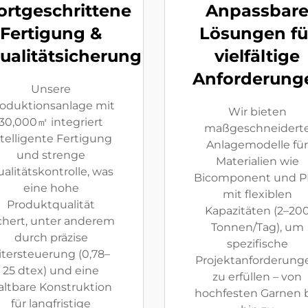
ortgeschrittene
Anpassbar
Fertigung &
Lösungen fü
ualitätsicherung
vielfältige
Anforderung
Unsere
oduktionsanlage mit
Wir bieten
30,000㎡ integriert
maßgeschneidert
ntelligente Fertigung
Anlagemodelle für
und strenge
Materialien wie
alitätskontrolle, was
Bicomponent und P
eine hohe
mit flexiblen
Produktqualität
Kapazitäten (2–20
chert, unter anderem
Tonnen/Tag), um
durch präzise
spezifische
itersteuerung (0,78–
Projektanforderung
25 dtex) und eine
zu erfüllen – von
altbare Konstruktion
hochfesten Garnen b
für langfristige