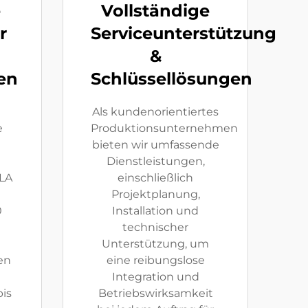
e
Vollständige
r
Serviceunterstützung
&
en
Schlüssellösungen
Als kundenorientiertes
e
Produktionsunternehmen
bieten wir umfassende
Dienstleistungen,
LA
einschließlich
Projektplanung,
0
Installation und
technischer
Unterstützung, um
en
eine reibungslose
Integration und
is
Betriebswirksamkeit