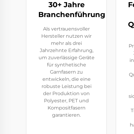
30+ Jahre
F
Branchenführung
Q
Als vertrauensvoller
Hersteller nutzen wir
mehr als drei
Pr
Jahrzehnte Erfahrung,
um zuverlässige Geräte
i
für synthetische
Garnfasern zu
Qu
entwickeln, die eine
robuste Leistung bei
der Produktion von
si
Polyester, PET und
Kompositfasern
T
garantieren.
h