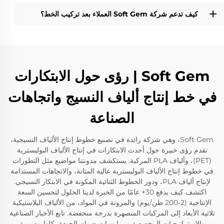
كيف تدعم شركة Soft Gem العملاء بعد تركيب الخط؟
Soft Gem | رؤى حول الابتكارات
في خط إنتاج ألياف النسيج واتجاهات
الصناعة
Soft Gem، وهي شركة رائدة في تصنيع خطوط إنتاج الألياف النسيجية،
تقدم رؤى خبيرة حول أحدث الابتكارات في إنتاج الألياف البوليسترية
(PET)، وألياف PLA المركبة. يستكشف مدونتنا مواضيع مثل التطورات
في خطوط إنتاج الألياف البوليسترية عالية المتانة، والاتجاهات المستدامة
لإنتاج ألياف PLA، ودور الخطوط الثنائية المكونة في الابتكار النسيجي.
اكتشف كيف يدفع 30+ عامًا من الخبرة لدينا الحلول لتحسين السعة
الإنتاجية (2-200 طن/يوم) والمرونة في المواد، من الألياف البلاستيكية
ثلاثية الأبعاد إلى المركبات المنصهرة بدرجة منخفضة. تابع الأخبار الصناعية
والاستراتيجيات المخصصة وممارسات ضمان الجودة، كلها مصممة