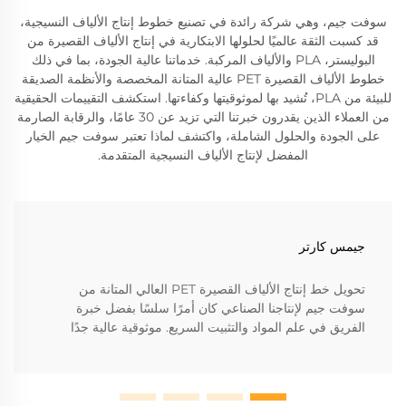
سوفت جيم، وهي شركة رائدة في تصنيع خطوط إنتاج الألياف النسيجية،
قد كسبت الثقة عالميًا لحلولها الابتكارية في إنتاج الألياف القصيرة من
البوليستر، PLA والألياف المركبة. خدماتنا عالية الجودة، بما في ذلك
خطوط الألياف القصيرة PET عالية المتانة المخصصة والأنظمة الصديقة
للبيئة من PLA، تُشيد بها لموثوقيتها وكفاءتها. استكشف التقييمات الحقيقية
من العملاء الذين يقدرون خبرتنا التي تزيد عن 30 عامًا، والرقابة الصارمة
على الجودة والحلول الشاملة، واكتشف لماذا تعتبر سوفت جيم الخيار
المفضل لإنتاج الألياف النسيجية المتقدمة.
جيمس كارتر
تحويل خط إنتاج الألياف القصيرة PET العالي المتانة من
سوفت جيم لإنتاجنا الصناعي كان أمرًا سلسًا بفضل خبرة
الفريق في علم المواد والتثبيت السريع. موثوقية عالية جدًا