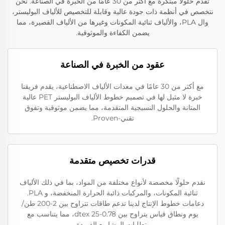
تقدم حلولًا مبتكرة مع أكثر من 30 عامًا من الخبرة في الصناعة. نحن
نتخصص في أنظمة ذات جودة عالية وقابلة للتخصيص للألياف البوليستر،
وال PLA، والألياف ثنائية المكونات وغيرها من الألياف القصيرة، مما
يضمن الكفاءة والموثوقية.
عقود من الخبرة في الصناعة
مع أكثر من 30 عامًا في معدات الألياف الاصطناعية، يقدم فريقنا
خبرة لا مثيل لها في تصميم خطوط الألياف البوليستر PET عالية
المتانة والحلول النسيجية المتقدمة، مما يضمن موثوقية وتفوق
تقني-Proven.
قدرات تخصيص متقدمة
نقدم حلولًا مخصصة لأنواع مختلفة من المواد، بما في ذلك الألياف
ثنائية المكونات، والمركبات ذائبة الحرارة المنخفضة، و PLA.
دعامات خطوط الإنتاج لدينا تدعم طاقات تتراوح بين 2-200 طن/
يوم ونطاق قياس يتراوح بين 0.78-25 dtex، مما يتناسب مع
متطلبات المشاريع الفريدة.