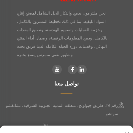
نحن ملتزمون بدمج وابتكار الحل الشامل لمصنع إنتاج
المواد الليفية، بما في ذلك تخطيط المشروع بالكامل،
وحزمة العمليات وتصميم الهندسة، وتصنيع المعدات
بالكامل، ودمج المعلومات الرقمية، وضمان أداء المنتج
النهائي، وخدمات دورة الحياة الكاملة. لدينا فريق بحث
وتطوير تقني متمرس يتمتع بخبرة
تواصل معنا
رقم 19، طريق جيولونج، منطقة التنمية الجنوبية الشرقية، تشانغشو،
سوتشو
+86-19906239903