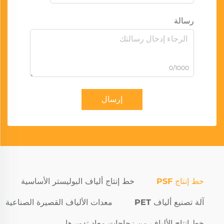
رسالة
0/1000
إرسال
خط إنتاج PSF
خط إنتاج ألياف البوليستر الأساسية
آلة تصنيع ألياف PET
معدات الألياف القصيرة الصناعية
خط إنتاج الألياف من زجاجات معاد تدويرها