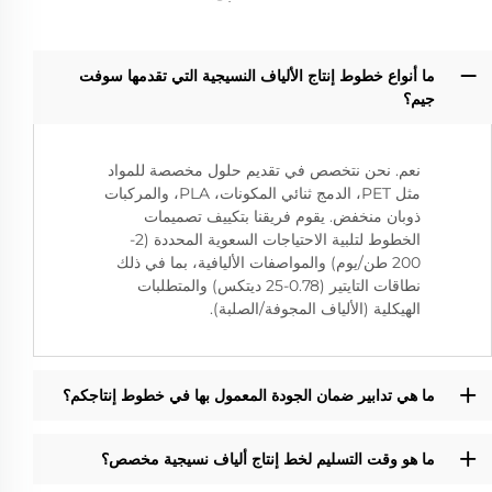
ما أنواع خطوط إنتاج الألياف النسيجية التي تقدمها سوفت
جيم؟
نعم. نحن نتخصص في تقديم حلول مخصصة للمواد
مثل PET، الدمج ثنائي المكونات، PLA، والمركبات
ذوبان منخفض. يقوم فريقنا بتكييف تصميمات
الخطوط لتلبية الاحتياجات السعوية المحددة (2-
200 طن/يوم) والمواصفات الأليافية، بما في ذلك
نطاقات التايتير (0.78-25 ديتكس) والمتطلبات
الهيكلية (الألياف المجوفة/الصلبة).
ما هي تدابير ضمان الجودة المعمول بها في خطوط إنتاجكم؟
ما هو وقت التسليم لخط إنتاج ألياف نسيجية مخصص؟