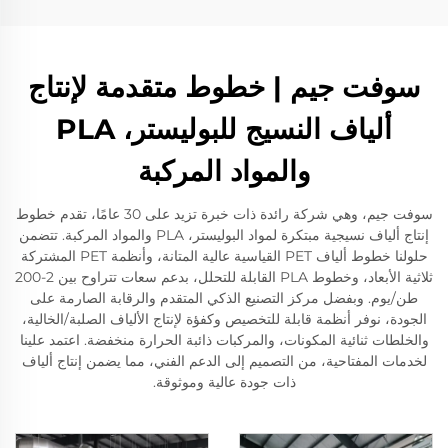
سوفت جيم | خطوط متقدمة لإنتاج
ألياف النسيج للبوليستر، PLA
والمواد المركبة
سوفت جيم، وهي شركة رائدة ذات خبرة تزيد على 30 عامًا، تقدم خطوط
إنتاج ألياف نسيجية مبتكرة لمواد البوليستر، PLA والمواد المركبة. تتضمن
حلولنا خطوط ألياف PET القياسية عالية المتانة، وأنظمة PET المشتركة
ثلاثية الأبعاد، وخطوط PLA القابلة للتحلل، بدعم سعات تتراوح بين 2-200
طن/يوم. وبفضل مركز التصنيع الذكي المتقدم والرقابة الصارمة على
الجودة، نوفر أنظمة قابلة للتخصيص وكفؤة لإنتاج الألياف الصلبة/الخالية،
والخلطات ثنائية المكونات، والمركبات ذائبة الحرارة منخفضة. اعتمد علينا
لخدمات المفتاحية، من التصميم إلى الدعم الفني، مما يضمن إنتاج ألياف
ذات جودة عالية وموثوقة.