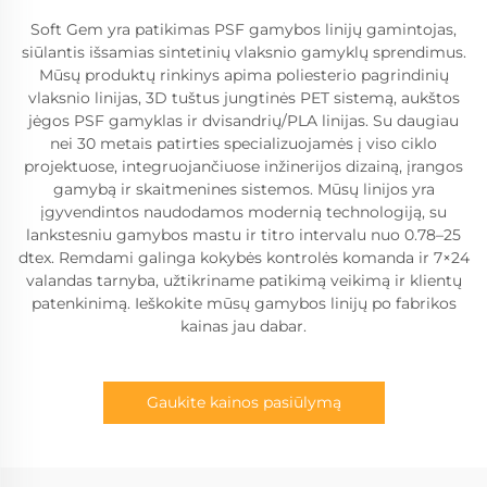
Soft Gem yra patikimas PSF gamybos linijų gamintojas,
siūlantis išsamias sintetinių vlaksnio gamyklų sprendimus.
Mūsų produktų rinkinys apima poliesterio pagrindinių
vlaksnio linijas, 3D tuštus jungtinės PET sistemą, aukštos
jėgos PSF gamyklas ir dvisandrių/PLA linijas. Su daugiau
nei 30 metais patirties specializuojamės į viso ciklo
projektuose, integruojančiuose inžinerijos dizainą, įrangos
gamybą ir skaitmenines sistemos. Mūsų linijos yra
įgyvendintos naudodamos modernią technologiją, su
lankstesniu gamybos mastu ir titro intervalu nuo 0.78–25
dtex. Remdami galinga kokybės kontrolės komanda ir 7×24
valandas tarnyba, užtikriname patikimą veikimą ir klientų
patenkinimą. Ieškokite mūsų gamybos linijų po fabrikos
kainas jau dabar.
Gaukite kainos pasiūlymą