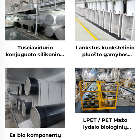
Tuščiavidurio
Lankstus kuokštelinio
konjuguoto silikoninio
pluošto gamybos
poliesterio
mašinų gamybos linija
kuokštelinio pluošto
gamina ir tuščiavidurį,
mašina
ir kietą pluoštą
LPET / PET Mažo
lydalo biologinių
komponentų
Es bio komponentų