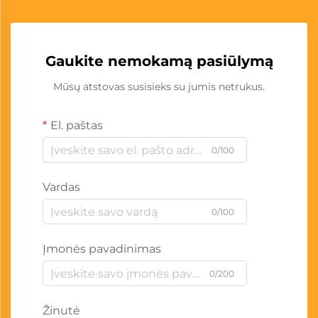
Gaukite nemokamą pasiūlymą
Mūsų atstovas susisieks su jumis netrukus.
El. paštas
0/100
Vardas
0/100
Įmonės pavadinimas
0/200
Žinutė