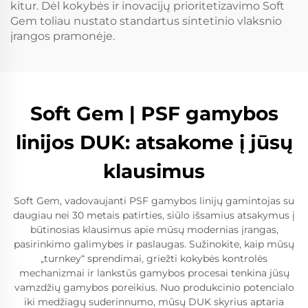
kitur. Dėl kokybės ir inovacijų prioritetizavimo Soft
Gem toliau nustato standartus sintetinio vlaksnio
įrangos pramonėje.
Soft Gem | PSF gamybos
linijos DUK: atsakome į jūsų
klausimus
Soft Gem, vadovaujanti PSF gamybos linijų gamintojas su
daugiau nei 30 metais patirties, siūlo išsamius atsakymus į
būtinosias klausimus apie mūsų modernias įrangas,
pasirinkimo galimybes ir paslaugas. Sužinokite, kaip mūsų
„turnkey“ sprendimai, griežti kokybės kontrolės
mechanizmai ir lankstūs gamybos procesai tenkina jūsų
vamzdžių gamybos poreikius. Nuo produkcinio potencialo
iki medžiagų suderinnumo, mūsų DUK skyrius aptaria