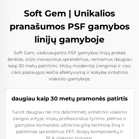
Soft Gem | Unikalios
pranašumos PSF gamybos
linijų gamyboje
Soft Gem, vadovaujantis PSF gamybos linijų prekės
ženklas, siūlo inovacinius sprendimus, remiamus daugiau
kaip 30 metų patirtimi. Mūsų modernūs įrenginiai ir viso
ciklo paslaugos keičia efektyvumą ir kokybę sintetinio
vlaksnio gamyboje.
daugiau kaip 30 metų pramonės patirtis
Turint daugiau nei tris dešimtmetį sintetinio vlaksnio
įrangos srityje, mūsų profesionalus tyrimo, plėtros ir
gamybos komandos užtikrina gilią techninę žiną ir
patikimas sprendimus PET, dviejų komponentų ir
PLA vlaksnio linijoms.