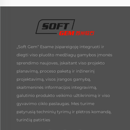
„Soft Gem“ Esame įsipareigoję integruoti ir
diegti viso pluošto medžiagų gamybos įmonės
sprendimo naujoves, įskaitant viso projekto
planavimą, proceso paketą ir inžinerinį
projektavimą, visos įrangos gamybą,
skaitmeninės informacijos integravimą,
galutinio produkto veikimo užtikrinimą ir viso
gyvavimo ciklo paslaugas. Mes turime
patyrusią techninių tyrimų ir plėtros komandą,
turinčią patirties