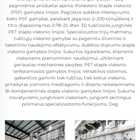
pagrindiniai produktai apima: Poliestero Staple vlaksnio
(PSF) gamybos linijos: Pagrįstos aukštos intensyvumo
kieto PSF gamybai, palaikant jėgą nuo 2–200 tonų/dieną ir
titro diapazoną nuo 0.78–25 dtex. 3D tuščiosios jungtinės
PET staple vlaksnio linijos: Specializuotos trijų matmenų
tuščiųjų vlaksnio gamybai su pagerintu šiluminio ir
tekstilinio naudojimo efektyvumu. Aukštos stiprumo staple
vlaksnio gamybos linijos: Sukurtos ilgalaikiems, stipriems
vlaksniams pramoniniam naudojimui, užtikrinant
geriausias mechanines savybes. PET staple vlaksnio
lankstamosios gamybos linijos: Versatilios sistemos,
gebančios gaminti tiek tuščius, tiek kietus vlaksnis,
pritaikytas įvairioms medžiagoms ir dizaino reikalavimams.
Bi-komponentinės staple vlaksnio gamybos linijos: Sukurta
inovatyviems jungtiniam vlaksniam, jungiant skirtingus
polimerus specializuotoms funkcijoms. Deg