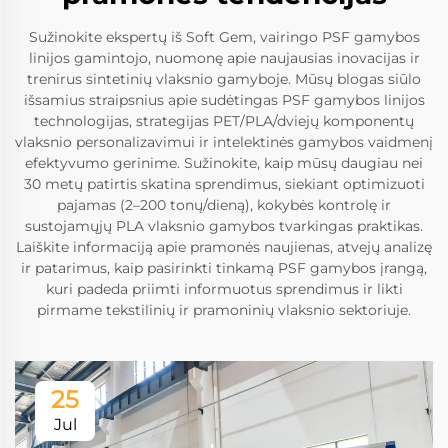
Sužinokite ekspertų iš Soft Gem, vairingo PSF gamybos
linijos gamintojo, nuomonę apie naujausias inovacijas ir
trenirus sintetinių vlaksnio gamyboje. Mūsų blogas siūlo
išsamius straipsnius apie sudėtingas PSF gamybos linijos
technologijas, strategijas PET/PLA/dviejų komponentų
vlaksnio personalizavimui ir intelektinės gamybos vaidmenį
efektyvumo gerinime. Sužinokite, kaip mūsų daugiau nei
30 metų patirtis skatina sprendimus, siekiant optimizuoti
pajamas (2–200 tonų/dieną), kokybės kontrolę ir
sustojamųjų PLA vlaksnio gamybos tvarkingas praktikas.
Laiškite informaciją apie pramonės naujienas, atvejų analizę
ir patarimus, kaip pasirinkti tinkamą PSF gamybos įrangą,
kuri padeda priimti informuotus sprendimus ir likti
pirmame tekstilinių ir pramoninių vlaksnio sektoriuje.
25
Jul