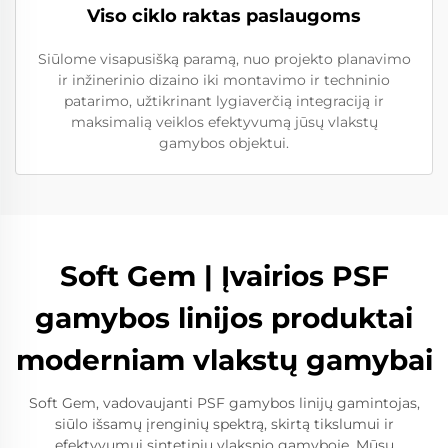
Viso ciklo raktas paslaugoms
Siūlome visapusišką paramą, nuo projekto planavimo
ir inžinerinio dizaino iki montavimo ir techninio
patarimo, užtikrinant lygiaverčią integraciją ir
maksimalią veiklos efektyvumą jūsų vlakstų
gamybos objektui.
Soft Gem | Įvairios PSF
gamybos linijos produktai
moderniam vlakstų gamybai
Soft Gem, vadovaujanti PSF gamybos linijų gamintojas,
siūlo išsamų įrenginių spektrą, skirtą tikslumui ir
efektyvumui sintetinių vlaksnio gamyboje. Mūsų