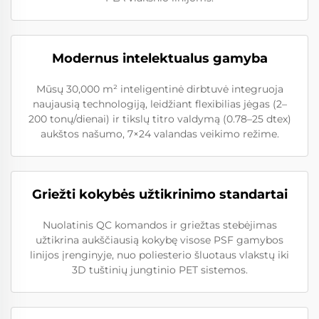
Modernus intelektualus gamyba
Mūsų 30,000 m² inteligentinė dirbtuvė integruoja
naujausią technologiją, leidžiant flexibilias jėgas (2–
200 tonų/dienai) ir tikslų titro valdymą (0.78–25 dtex)
aukštos našumo, 7×24 valandas veikimo režime.
Griežti kokybės užtikrinimo standartai
Nuolatinis QC komandos ir griežtas stebėjimas
užtikrina aukščiausią kokybę visose PSF gamybos
linijos įrenginyje, nuo poliesterio šluotaus vlakstų iki
3D tuštinių jungtinio PET sistemos.