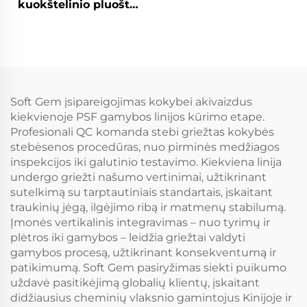
kuokštelinio pluošto
kuokštelinio pluošto
gamybos linija
gamybos linija
Kompozicinio
kuokštelinio pluošto
gamybos mašina
Soft Gem įsipareigojimas kokybei akivaizdus
kiekvienoje PSF gamybos linijos kūrimo etape.
Profesionali QC komanda stebi griežtas kokybės
stebėsenos procedūras, nuo pirminės medžiagos
inspekcijos iki galutinio testavimo. Kiekviena linija
undergo griežti našumo vertinimai, užtikrinant
sutelkimą su tarptautiniais standartais, įskaitant
traukinių jėgą, ilgėjimo ribą ir matmenų stabilumą.
Įmonės vertikalinis integravimas – nuo tyrimų ir
plėtros iki gamybos – leidžia griežtai valdyti
gamybos procesą, užtikrinant konsekventumą ir
patikimumą. Soft Gem pasiryžimas siekti puikumo
uždavė pasitikėjimą globalių klientų, įskaitant
didžiausius cheminių vlaksnio gamintojus Kinijoje ir