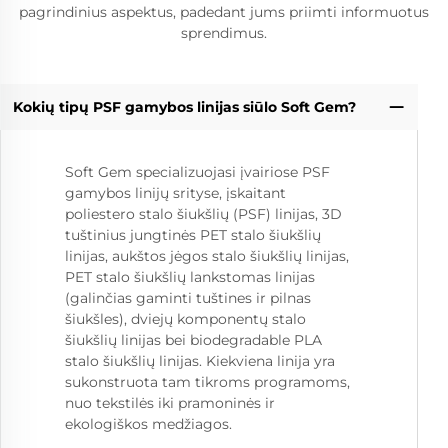
pagrindinius aspektus, padedant jums priimti informuotus
sprendimus.
Kokių tipų PSF gamybos linijas siūlo Soft Gem?
Soft Gem specializuojasi įvairiose PSF
gamybos linijų srityse, įskaitant
poliestero stalo šiukšlių (PSF) linijas, 3D
tuštinius jungtinės PET stalo šiukšlių
linijas, aukštos jėgos stalo šiukšlių linijas,
PET stalo šiukšlių lankstomas linijas
(galinčias gaminti tuštines ir pilnas
šiukšles), dviejų komponentų stalo
šiukšlių linijas bei biodegradable PLA
stalo šiukšlių linijas. Kiekviena linija yra
sukonstruota tam tikroms programoms,
nuo tekstilės iki pramoninės ir
ekologiškos medžiagos.