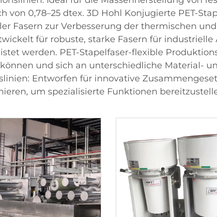
tionslinien: Ideal für die Massenherstellung von f
 von 0,78–25 dtex. 3D Hohl Konjugierte PET-Stapelf
er Fasern zur Verbesserung der thermischen und t
twickelt für robuste, starke Fasern für industri
et werden. PET-Stapelfaser-flexible Produktionsl
n können und sich an unterschiedliche Material-
linien: Entworfen für innovative Zusammengesetz
ieren, um spezialisierte Funktionen bereitzustell