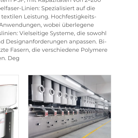
estem PSF, mit Kapazitäten von 2–200
aser-Linien: Spezialisiert auf die
extilen Leistung. Hochfestigkeits-
elle Anwendungen, wobei überlegene
inien: Vielseitige Systeme, die sowohl
 und Designanforderungen anpassen. Bi-
te Fasern, die verschiedene Polymere
en. Deg