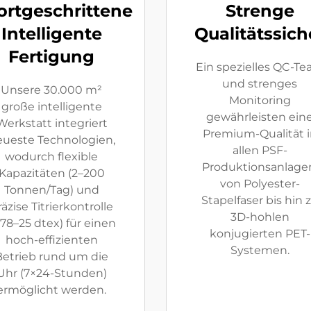
ortgeschrittene
Strenge
Intelligente
Qualitätssic
Fertigung
Ein spezielles QC-T
und strenges
Unsere 30.000 m²
Monitoring
große intelligente
gewährleisten ein
Werkstatt integriert
Premium-Qualität i
ueste Technologien,
allen PSF-
wodurch flexible
Produktionsanlage
Kapazitäten (2–200
von Polyester-
Tonnen/Tag) und
Stapelfaser bis hin 
räzise Titrierkontrolle
3D-hohlen
,78–25 dtex) für einen
konjugierten PET-
hoch-effizienten
Systemen.
Betrieb rund um die
Uhr (7×24-Stunden)
ermöglicht werden.