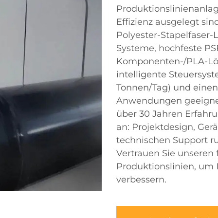
Produktionslinienanlag
Effizienz ausgelegt sin
Polyester-Stapelfaser-
Systeme, hochfeste PSF
Komponenten-/PLA-Lö
intelligente Steuersys
Tonnen/Tag) und einen T
Anwendungen geeignet i
über 30 Jahren Erfahru
an: Projektdesign, Gerä
technischen Support r
Vertrauen Sie unseren 
Produktionslinien, um 
verbessern.