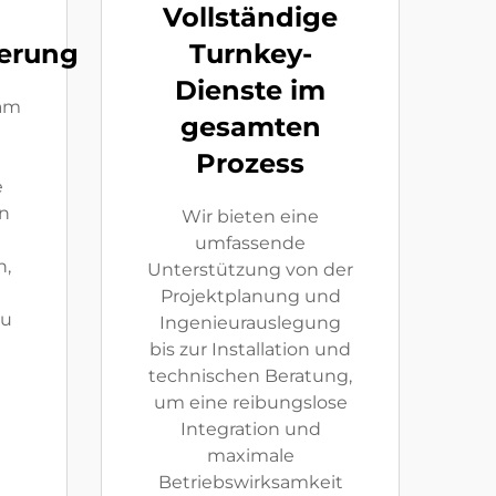
Vollständige
herung
Turnkey-
Dienste im
eam
gesamten
Prozess
e
n
Wir bieten eine
umfassende
n,
Unterstützung von der
Projektplanung und
zu
Ingenieurauslegung
bis zur Installation und
technischen Beratung,
um eine reibungslose
Integration und
maximale
Betriebswirksamkeit