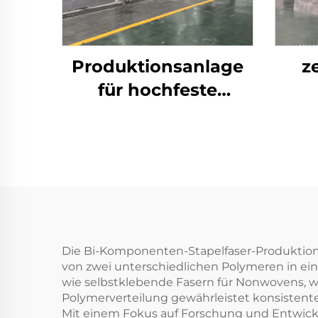
Produktionsanlage
z
für hochfeste
Polyester-
Stapelfasern (PSF)
Maschine zur
Herstellung von PSF
aus festem
Polyester-
Stapelfasergewebe
Die Bi-Komponenten-Stapelfaser-Produktions
von zwei unterschiedlichen Polymeren in ein
wie selbstklebende Fasern für Nonwovens, wä
Polymerverteilung gewährleistet konsistent
Mit einem Fokus auf Forschung und Entwic